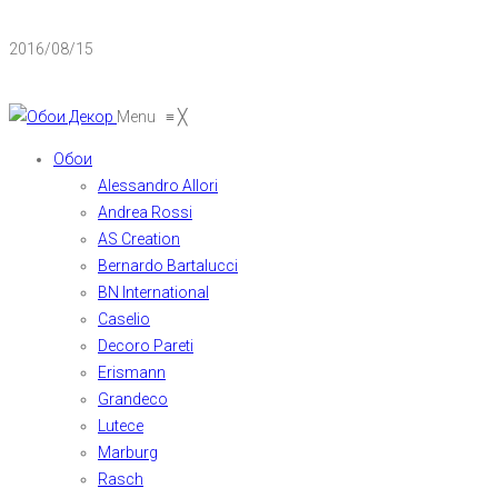
2016/08/15
Menu
≡
╳
Обои
Alessandro Allori
Andrea Rossi
AS Creation
Bernardo Bartalucci
BN International
Caselio
Decoro Pareti
Erismann
Grandeco
Lutece
Marburg
Rasch