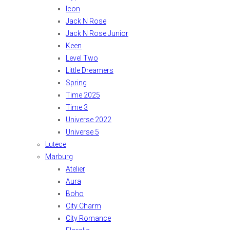
Icon
Jack N Rose
Jack N Rose Junior
Keen
Level Two
Little Dreamers
Spring
Time 2025
Time 3
Universe 2022
Universe 5
Lutece
Marburg
Atelier
Aura
Boho
City Charm
City Romance