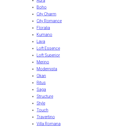
Aura
Boho
City Charm
City Romance
Floralia
Kumano
Lava
Loft Essence
Loft Superior
Merino
Modernista
Okan
Ritus
Saga
Structure
Style
Touch
Travertino
Villa Romana