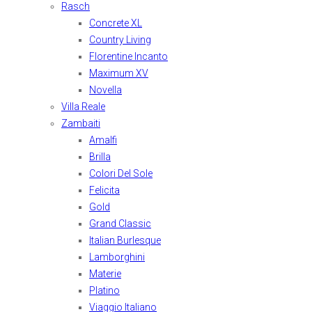
Rasch
Concrete XL
Country Living
Florentine Incanto
Maximum XV
Novella
Villa Reale
Zambaiti
Amalfi
Brilla
Colori Del Sole
Felicita
Gold
Grand Classic
Italian Burlesque
Lamborghini
Materie
Platino
Viaggio Italiano