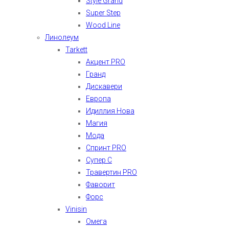
Style Grand
Super Step
Wood Line
Линолеум
Tarkett
Акцент PRO
Гранд
Дискавери
Европа
Идиллия Нова
Магия
Мода
Спринт PRO
Супер С
Травертин PRO
Фаворит
Форс
Vinisin
Омега