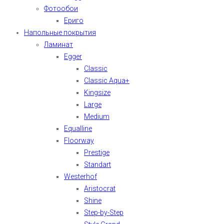
Фотообои
Ериго
Напольные покрытия
Ламинат
Egger
Classic
Classic Aqua+
Kingsize
Large
Medium
Equalline
Floorway
Prestige
Standart
Westerhof
Aristocrat
Shine
Step-by-Step