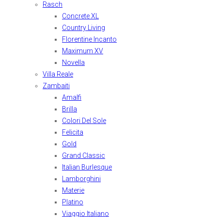
Rasch
Concrete XL
Country Living
Florentine Incanto
Maximum XV
Novella
Villa Reale
Zambaiti
Amalfi
Brilla
Colori Del Sole
Felicita
Gold
Grand Classic
Italian Burlesque
Lamborghini
Materie
Platino
Viaggio Italiano