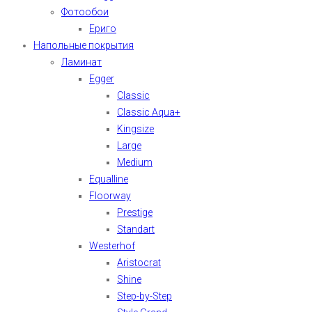
Фотообои
Ериго
Напольные покрытия
Ламинат
Egger
Classic
Classic Aqua+
Kingsize
Large
Medium
Equalline
Floorway
Prestige
Standart
Westerhof
Aristocrat
Shine
Step-by-Step