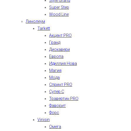
Style Grand
Super Step
Wood Line
Линолеум
Tarkett
Акцент PRO
Гранд
Дискавери
Европа
Идиллия Нова
Магия
Мода
Спринт PRO
Супер С
Травертин PRO
Фаворит
Форс
Vinisin
Омега