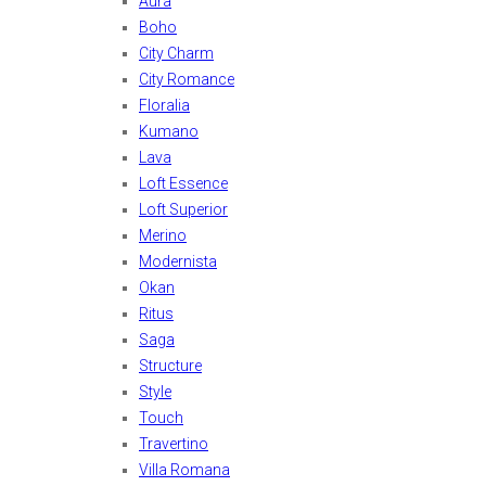
Aura
Boho
City Charm
City Romance
Floralia
Kumano
Lava
Loft Essence
Loft Superior
Merino
Modernista
Okan
Ritus
Saga
Structure
Style
Touch
Travertino
Villa Romana