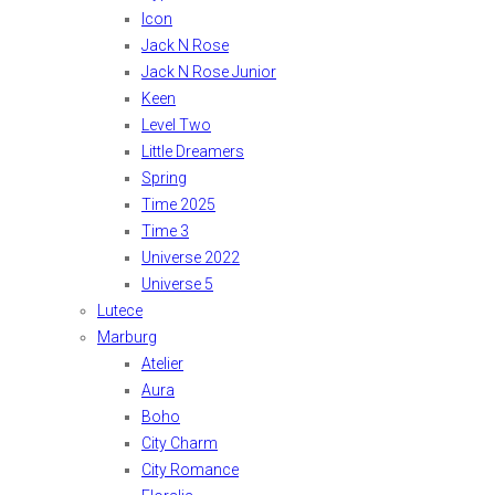
Icon
Jack N Rose
Jack N Rose Junior
Keen
Level Two
Little Dreamers
Spring
Time 2025
Time 3
Universe 2022
Universe 5
Lutece
Marburg
Atelier
Aura
Boho
City Charm
City Romance