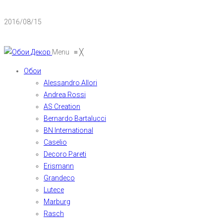
2016/08/15
Menu
≡
╳
Обои
Alessandro Allori
Andrea Rossi
AS Creation
Bernardo Bartalucci
BN International
Caselio
Decoro Pareti
Erismann
Grandeco
Lutece
Marburg
Rasch