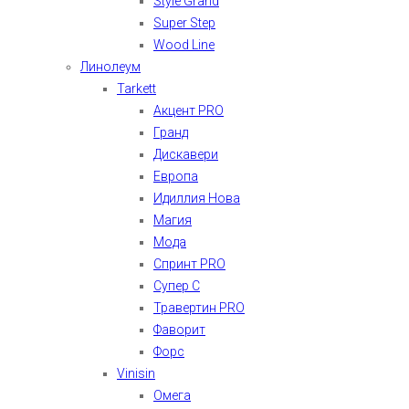
Style Grand
Super Step
Wood Line
Линолеум
Tarkett
Акцент PRO
Гранд
Дискавери
Европа
Идиллия Нова
Магия
Мода
Спринт PRO
Супер С
Травертин PRO
Фаворит
Форс
Vinisin
Омега