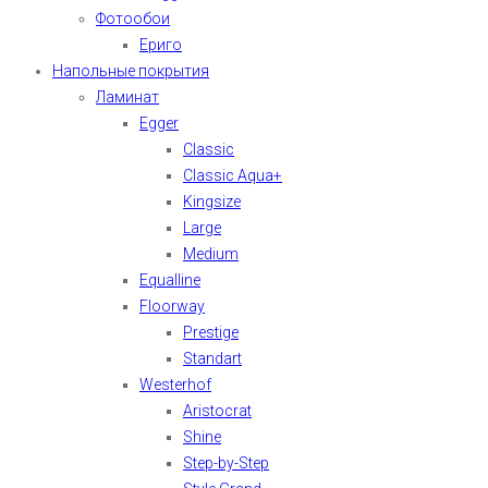
Фотообои
Ериго
Напольные покрытия
Ламинат
Egger
Classic
Classic Aqua+
Kingsize
Large
Medium
Equalline
Floorway
Prestige
Standart
Westerhof
Aristocrat
Shine
Step-by-Step