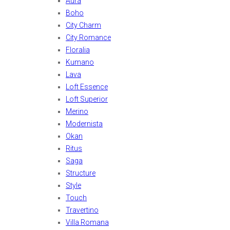
Aura
Boho
City Charm
City Romance
Floralia
Kumano
Lava
Loft Essence
Loft Superior
Merino
Modernista
Okan
Ritus
Saga
Structure
Style
Touch
Travertino
Villa Romana