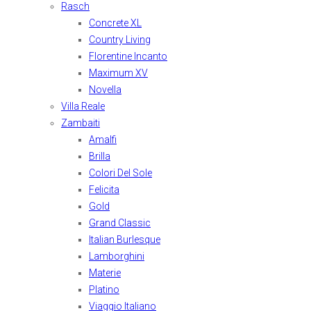
Rasch
Concrete XL
Country Living
Florentine Incanto
Maximum XV
Novella
Villa Reale
Zambaiti
Amalfi
Brilla
Colori Del Sole
Felicita
Gold
Grand Classic
Italian Burlesque
Lamborghini
Materie
Platino
Viaggio Italiano