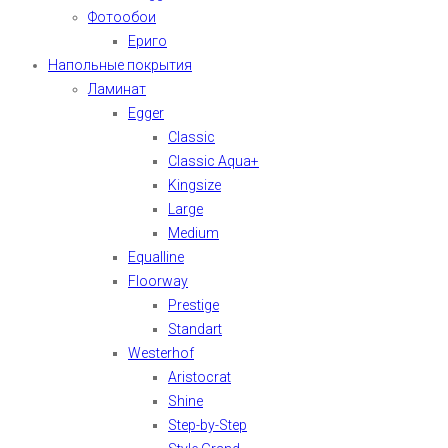
Фотообои
Ериго
Напольные покрытия
Ламинат
Egger
Classic
Classic Aqua+
Kingsize
Large
Medium
Equalline
Floorway
Prestige
Standart
Westerhof
Aristocrat
Shine
Step-by-Step