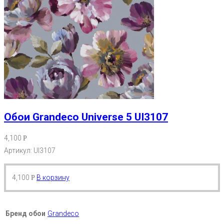
Обои Grandeco Universe 5 UI3107
4,100
Р
Артикул: UI3107
4,100
В корзину
Р
Бренд обои
Grandeco