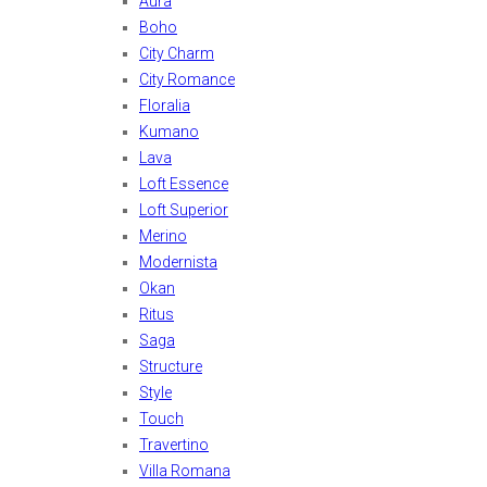
Aura
Boho
City Charm
City Romance
Floralia
Kumano
Lava
Loft Essence
Loft Superior
Merino
Modernista
Okan
Ritus
Saga
Structure
Style
Touch
Travertino
Villa Romana