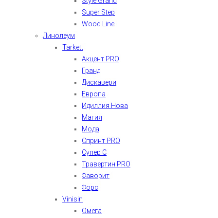
Style Grand
Super Step
Wood Line
Линолеум
Tarkett
Акцент PRO
Гранд
Дискавери
Европа
Идиллия Нова
Магия
Мода
Спринт PRO
Супер С
Травертин PRO
Фаворит
Форс
Vinisin
Омега