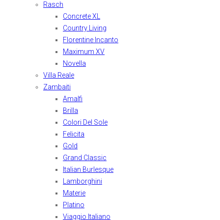
Rasch
Concrete XL
Country Living
Florentine Incanto
Maximum XV
Novella
Villa Reale
Zambaiti
Amalfi
Brilla
Colori Del Sole
Felicita
Gold
Grand Classic
Italian Burlesque
Lamborghini
Materie
Platino
Viaggio Italiano