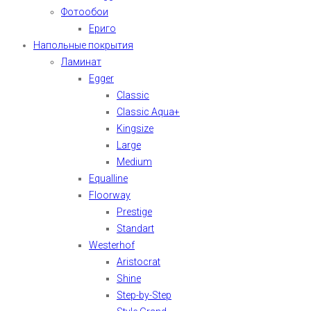
Фотообои
Ериго
Напольные покрытия
Ламинат
Egger
Classic
Classic Aqua+
Kingsize
Large
Medium
Equalline
Floorway
Prestige
Standart
Westerhof
Aristocrat
Shine
Step-by-Step