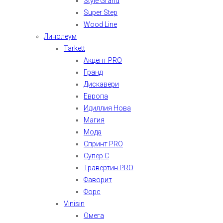
Style Grand
Super Step
Wood Line
Линолеум
Tarkett
Акцент PRO
Гранд
Дискавери
Европа
Идиллия Нова
Магия
Мода
Спринт PRO
Супер С
Травертин PRO
Фаворит
Форс
Vinisin
Омега