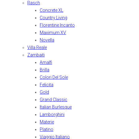
Rasch
Concrete XL
Country Living
Florentine Incanto
Maximum XV
Novella
Villa Reale
Zambaiti
Amalfi
Brilla
Colori Del Sole
Felicita
Gold
Grand Classic
Italian Burlesque
Lamborghini
Materie
Platino
Viaggio Italiano