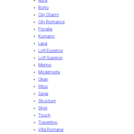
Aura
Boho
City Charm
City Romance
Floralia
Kumano
Lava
Loft Essence
Loft Superior
Merino
Modernista
Okan
Ritus
Saga
Structure
Style
Touch
Travertino
Villa Romana