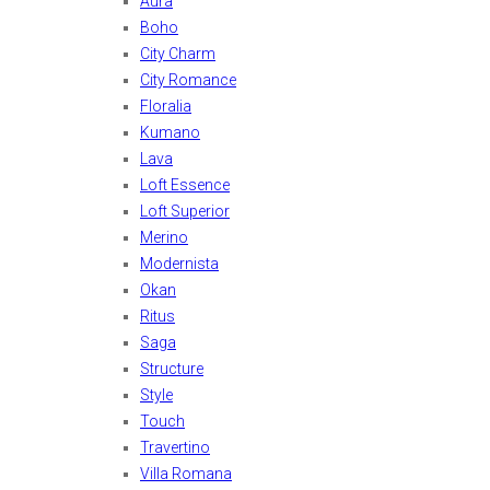
Aura
Boho
City Charm
City Romance
Floralia
Kumano
Lava
Loft Essence
Loft Superior
Merino
Modernista
Okan
Ritus
Saga
Structure
Style
Touch
Travertino
Villa Romana