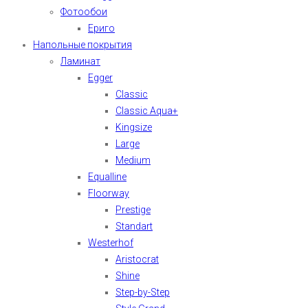
Фотообои
Ериго
Напольные покрытия
Ламинат
Egger
Classic
Classic Aqua+
Kingsize
Large
Medium
Equalline
Floorway
Prestige
Standart
Westerhof
Aristocrat
Shine
Step-by-Step