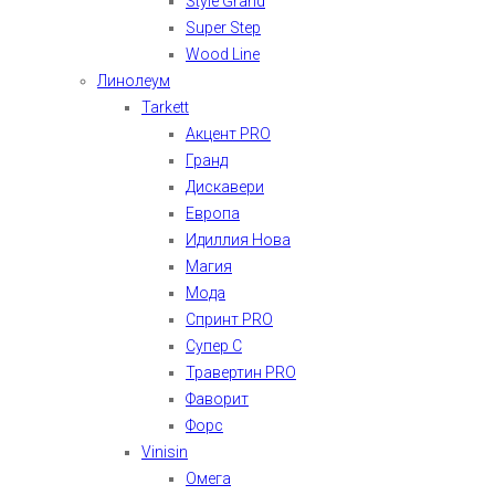
Style Grand
Super Step
Wood Line
Линолеум
Tarkett
Акцент PRO
Гранд
Дискавери
Европа
Идиллия Нова
Магия
Мода
Спринт PRO
Супер С
Травертин PRO
Фаворит
Форс
Vinisin
Омега