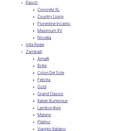
Rasch
Concrete XL
Country Living
Florentine Incanto
Maximum XV
Novella
Villa Reale
Zambaiti
Amalfi
Brilla
Colori Del Sole
Felicita
Gold
Grand Classic
Italian Burlesque
Lamborghini
Materie
Platino
Viaggio Italiano