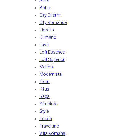
Aura
Boho
City Charm
City Romance
Floralia
Kumano
Lava
Loft Essence
Loft Superior
Merino
Modernista
Okan
Ritus
Saga
Structure
Style
Touch
Travertino
Villa Romana