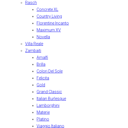
Rasch
Concrete XL
Country Living
Florentine Incanto
Maximum XV
Novella
Villa Reale
Zambaiti
Amalfi
Brilla
Colori Del Sole
Felicita
Gold
Grand Classic
Italian Burlesque
Lamborghini
Materie
Platino
Viaggio Italiano