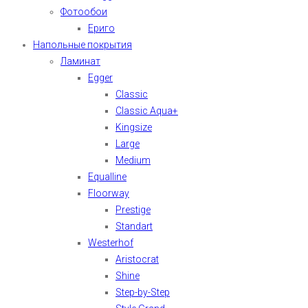
Фотообои
Ериго
Напольные покрытия
Ламинат
Egger
Classic
Classic Aqua+
Kingsize
Large
Medium
Equalline
Floorway
Prestige
Standart
Westerhof
Aristocrat
Shine
Step-by-Step