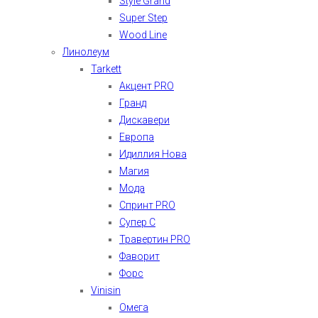
Style Grand
Super Step
Wood Line
Линолеум
Tarkett
Акцент PRO
Гранд
Дискавери
Европа
Идиллия Нова
Магия
Мода
Спринт PRO
Супер С
Травертин PRO
Фаворит
Форс
Vinisin
Омега