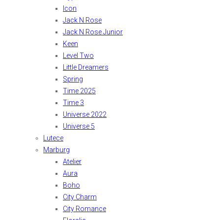
Icon
Jack N Rose
Jack N Rose Junior
Keen
Level Two
Little Dreamers
Spring
Time 2025
Time 3
Universe 2022
Universe 5
Lutece
Marburg
Atelier
Aura
Boho
City Charm
City Romance