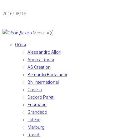
2016/08/15
Menu
≡
╳
Обои
Alessandro Allori
Andrea Rossi
AS Creation
Bernardo Bartalucci
BN International
Caselio
Decoro Pareti
Erismann
Grandeco
Lutece
Marburg
Rasch