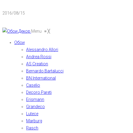
2016/08/15
Menu
≡
╳
Обои
Alessandro Allori
Andrea Rossi
AS Creation
Bernardo Bartalucci
BN International
Caselio
Decoro Pareti
Erismann
Grandeco
Lutece
Marburg
Rasch