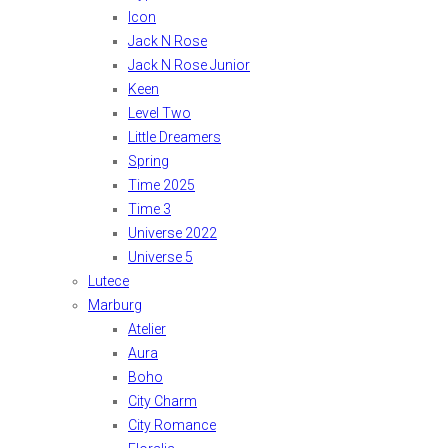
Icon
Jack N Rose
Jack N Rose Junior
Keen
Level Two
Little Dreamers
Spring
Time 2025
Time 3
Universe 2022
Universe 5
Lutece
Marburg
Atelier
Aura
Boho
City Charm
City Romance