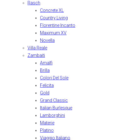
Rasch
Concrete XL
Country Living
Florentine Incanto
Maximum XV
Novella
Villa Reale
Zambaiti
Amalfi
Brilla
Colori Del Sole
Felicita
Gold
Grand Classic
Italian Burlesque
Lamborghini
Materie
Platino
Viaggio Italiano