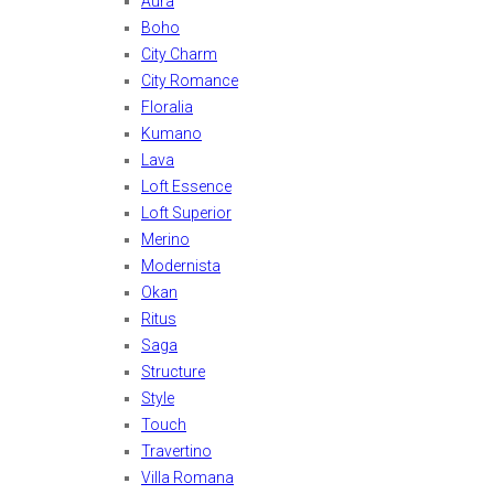
Aura
Boho
City Charm
City Romance
Floralia
Kumano
Lava
Loft Essence
Loft Superior
Merino
Modernista
Okan
Ritus
Saga
Structure
Style
Touch
Travertino
Villa Romana