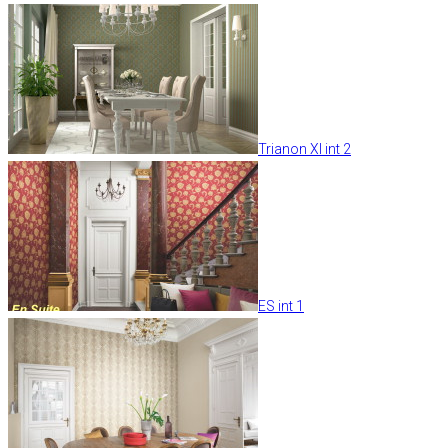
Trianon XI int 2
ES int 1