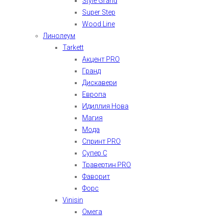
Style Grand
Super Step
Wood Line
Линолеум
Tarkett
Акцент PRO
Гранд
Дискавери
Европа
Идиллия Нова
Магия
Мода
Спринт PRO
Супер С
Травертин PRO
Фаворит
Форс
Vinisin
Омега