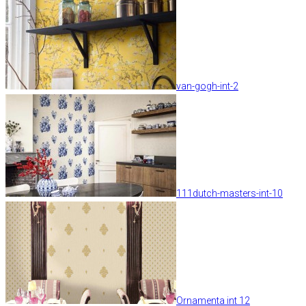
van-gogh-int-2
111dutch-masters-int-10
Ornamenta int 12