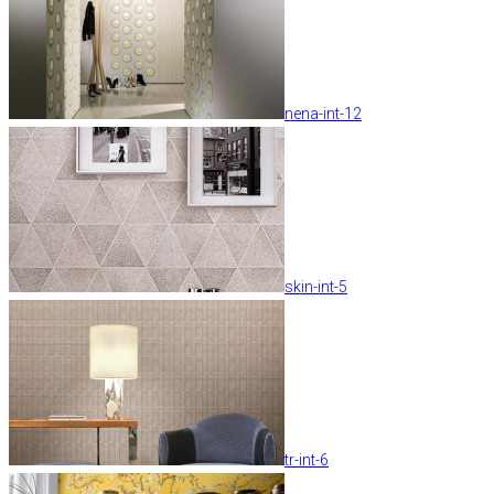
nena-int-12
skin-int-5
tr-int-6