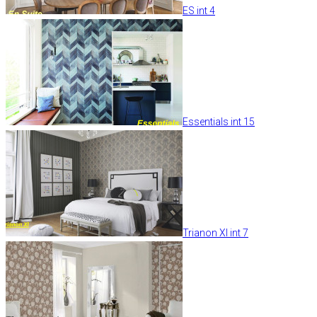
ES int 4
Essentials int 15
Trianon XI int 7