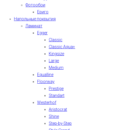
Фотообои
Ериго
Напольные покрытия
Ламинат
Egger
Classic
Classic Aqua+
Kingsize
Large
Medium
Equalline
Floorway
Prestige
Standart
Westerhof
Aristocrat
Shine
Step-by-Step