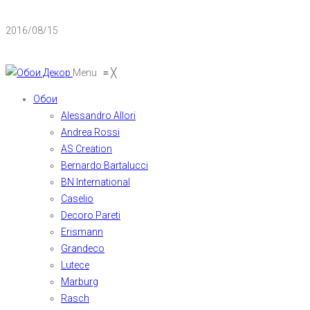
2016/08/15
Menu
≡
╳
Обои
Alessandro Allori
Andrea Rossi
AS Creation
Bernardo Bartalucci
BN International
Caselio
Decoro Pareti
Erismann
Grandeco
Lutece
Marburg
Rasch