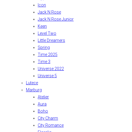
Icon
Jack N Rose
Jack N Rose Junior
Keen
Level Two
Little Dreamers
Spring
Time 2025
Time 3
Universe 2022
Universe 5
Lutece
Marburg
Atelier
Aura
Boho
City Charm
City Romance