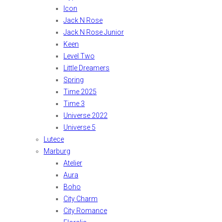
Icon
Jack N Rose
Jack N Rose Junior
Keen
Level Two
Little Dreamers
Spring
Time 2025
Time 3
Universe 2022
Universe 5
Lutece
Marburg
Atelier
Aura
Boho
City Charm
City Romance