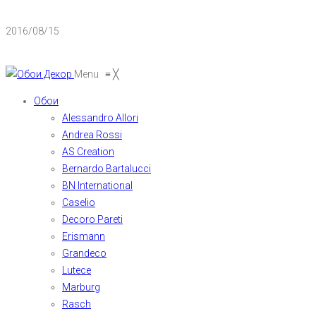
2016/08/15
Menu
≡
╳
Обои
Alessandro Allori
Andrea Rossi
AS Creation
Bernardo Bartalucci
BN International
Caselio
Decoro Pareti
Erismann
Grandeco
Lutece
Marburg
Rasch