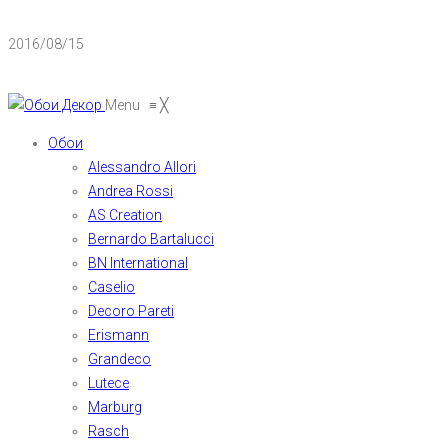
2016/08/15
Menu
≡
╳
Обои
Alessandro Allori
Andrea Rossi
AS Creation
Bernardo Bartalucci
BN International
Caselio
Decoro Pareti
Erismann
Grandeco
Lutece
Marburg
Rasch