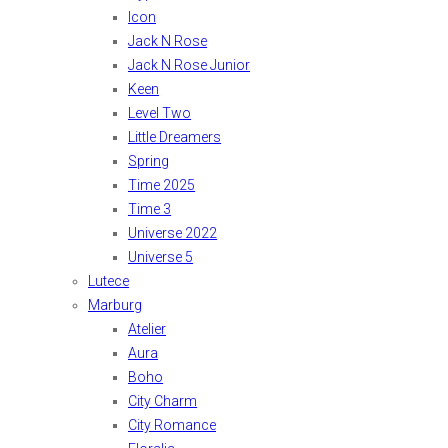
Icon
Jack N Rose
Jack N Rose Junior
Keen
Level Two
Little Dreamers
Spring
Time 2025
Time 3
Universe 2022
Universe 5
Lutece
Marburg
Atelier
Aura
Boho
City Charm
City Romance