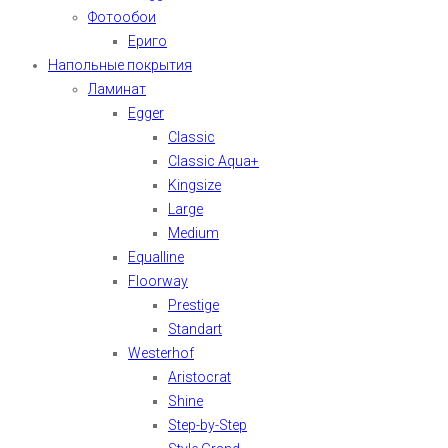
Фотообои
Ериго
Напольные покрытия
Ламинат
Egger
Classic
Classic Aqua+
Kingsize
Large
Medium
Equalline
Floorway
Prestige
Standart
Westerhof
Aristocrat
Shine
Step-by-Step