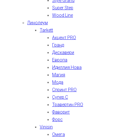
Style Grand
Super Step
Wood Line
Линолеум
Tarkett
Акцент PRO
Гранд
Дискавери
Европа
Идиллия Нова
Магия
Мода
Спринт PRO
Супер С
Травертин PRO
Фаворит
Форс
Vinisin
Омега