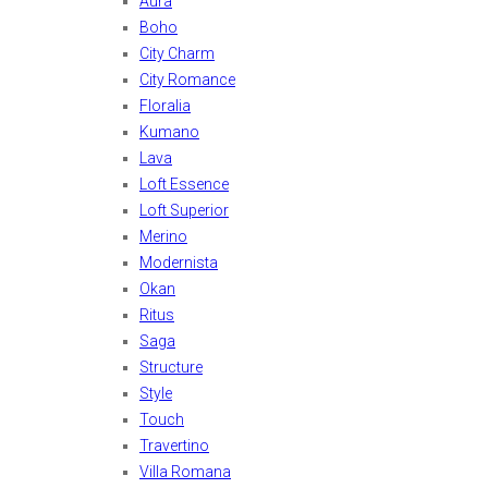
Aura
Boho
City Charm
City Romance
Floralia
Kumano
Lava
Loft Essence
Loft Superior
Merino
Modernista
Okan
Ritus
Saga
Structure
Style
Touch
Travertino
Villa Romana