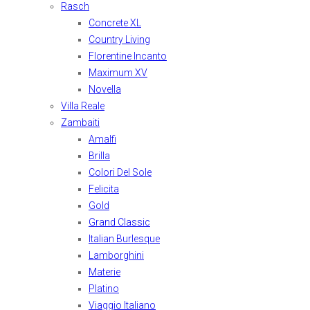
Rasch
Concrete XL
Country Living
Florentine Incanto
Maximum XV
Novella
Villa Reale
Zambaiti
Amalfi
Brilla
Colori Del Sole
Felicita
Gold
Grand Classic
Italian Burlesque
Lamborghini
Materie
Platino
Viaggio Italiano