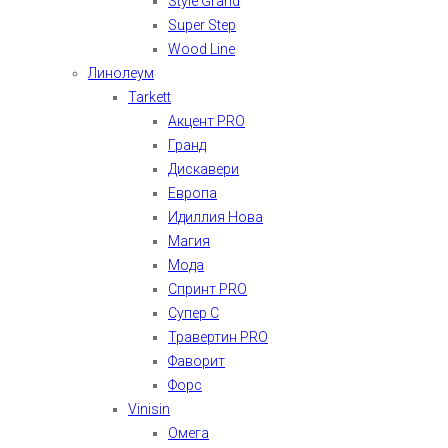
Style Grand
Super Step
Wood Line
Линолеум
Tarkett
Акцент PRO
Гранд
Дискавери
Европа
Идиллия Нова
Магия
Мода
Спринт PRO
Супер С
Травертин PRO
Фаворит
Форс
Vinisin
Омега