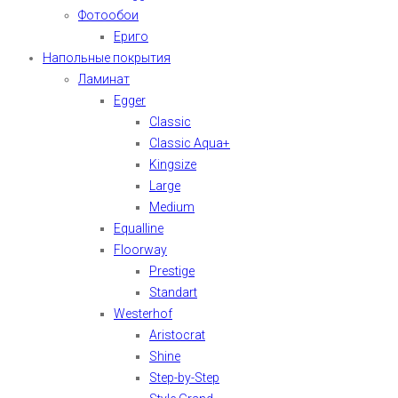
Фотообои
Ериго
Напольные покрытия
Ламинат
Egger
Classic
Classic Aqua+
Kingsize
Large
Medium
Equalline
Floorway
Prestige
Standart
Westerhof
Aristocrat
Shine
Step-by-Step