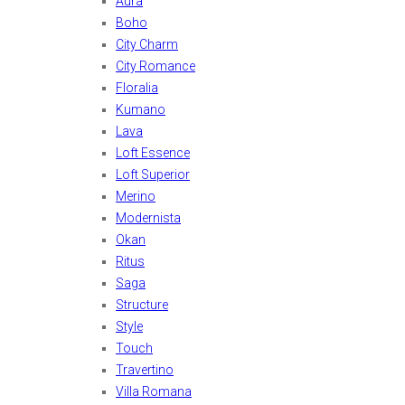
Aura
Boho
City Charm
City Romance
Floralia
Kumano
Lava
Loft Essence
Loft Superior
Merino
Modernista
Okan
Ritus
Saga
Structure
Style
Touch
Travertino
Villa Romana