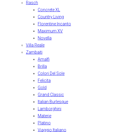
Rasch
Concrete XL
Country Living
Florentine Incanto
Maximum XV
Novella
Villa Reale
Zambaiti
Amalfi
Brilla
Colori Del Sole
Felicita
Gold
Grand Classic
Italian Burlesque
Lamborghini
Materie
Platino
Viaggio Italiano