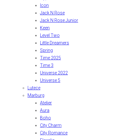
Icon
Jack N Rose
Jack N Rose Junior
Keen
Level Two
Little Dreamers
Spring
Time 2025
Time 3
Universe 2022
Universe 5
Lutece
Marburg
Atelier
Aura
Boho
City Charm
City Romance