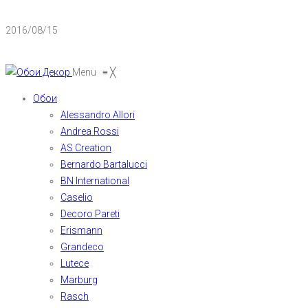
2016/08/15
Menu
≡
╳
Обои
Alessandro Allori
Andrea Rossi
AS Creation
Bernardo Bartalucci
BN International
Caselio
Decoro Pareti
Erismann
Grandeco
Lutece
Marburg
Rasch