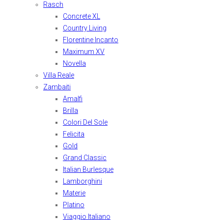
Rasch
Concrete XL
Country Living
Florentine Incanto
Maximum XV
Novella
Villa Reale
Zambaiti
Amalfi
Brilla
Colori Del Sole
Felicita
Gold
Grand Classic
Italian Burlesque
Lamborghini
Materie
Platino
Viaggio Italiano