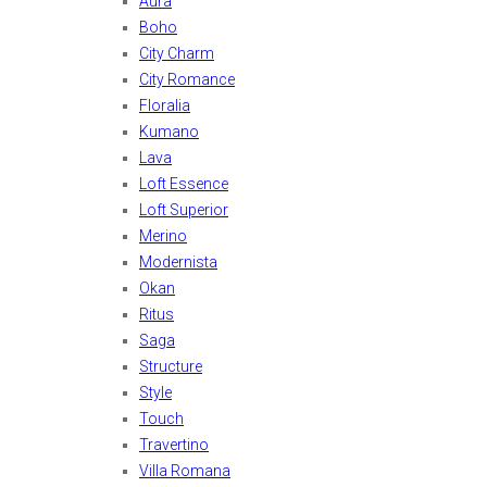
Aura
Boho
City Charm
City Romance
Floralia
Kumano
Lava
Loft Essence
Loft Superior
Merino
Modernista
Okan
Ritus
Saga
Structure
Style
Touch
Travertino
Villa Romana