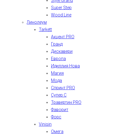
Style Grand
Super Step
Wood Line
Линолеум
Tarkett
Акцент PRO
Гранд
Дискавери
Европа
Идиллия Нова
Магия
Мода
Спринт PRO
Супер С
Травертин PRO
Фаворит
Форс
Vinisin
Омега