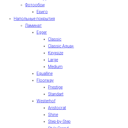
Фотообои
Ериго
Напольные покрытия
Ламинат
Egger
Classic
Classic Aqua+
Kingsize
Large
Medium
Equalline
Floorway
Prestige
Standart
Westerhof
Aristocrat
Shine
Step-by-Step