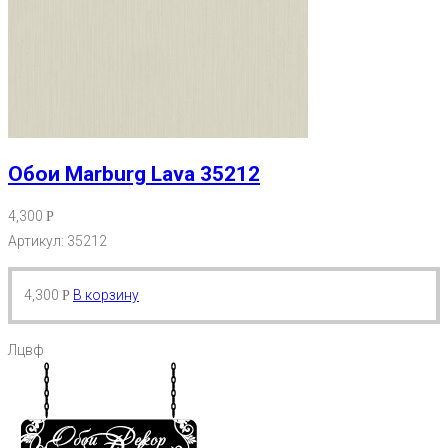
Обои Marburg Lava 35212
4,300
Р
Артикул: 35212
4,300
В корзину
Р
Лцвф