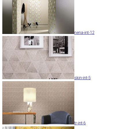
nena-int-12
skin-int-5
tr-int-6