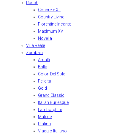
Rasch
Concrete XL
Country Living
Florentine Incanto
Maximum XV
Novella
Villa Reale
Zambaiti
Amalfi
Brilla
Colori Del Sole
Felicita
Gold
Grand Classic
Italian Burlesque
Lamborghini
Materie
Platino
Viaggio Italiano