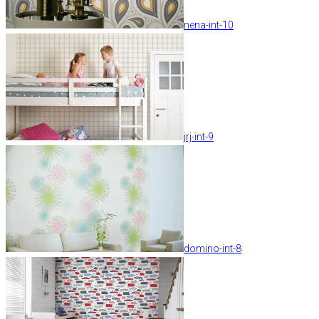
nena-int-10
jrj-int-9
domino-int-8