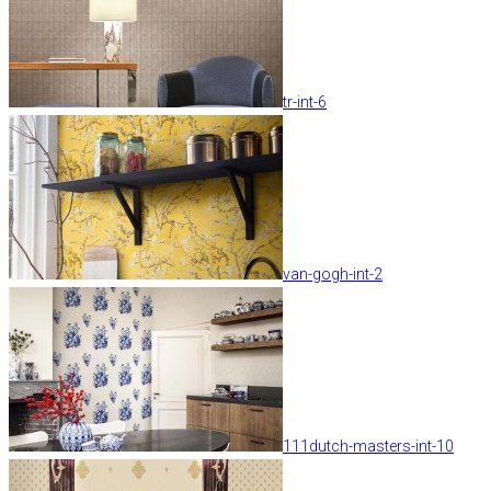
tr-int-6
van-gogh-int-2
111dutch-masters-int-10