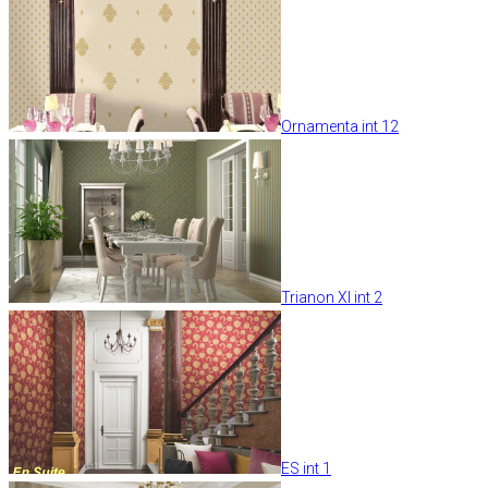
Ornamenta int 12
Trianon XI int 2
ES int 1