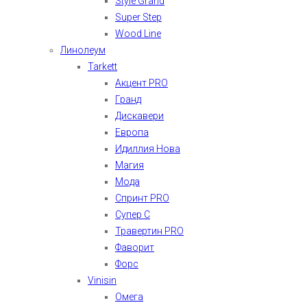
Style Grand
Super Step
Wood Line
Линолеум
Tarkett
Акцент PRO
Гранд
Дискавери
Европа
Идиллия Нова
Магия
Мода
Спринт PRO
Супер С
Травертин PRO
Фаворит
Форс
Vinisin
Омега