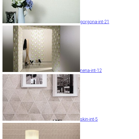
gorgona-int-21
nena-int-12
skin-int-5