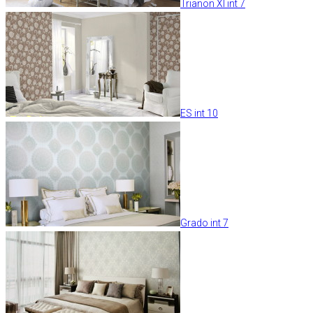
Trianon XI int 7
ES int 10
Grado int 7