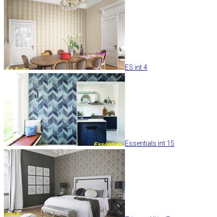
ES int 4
Essentials int 15