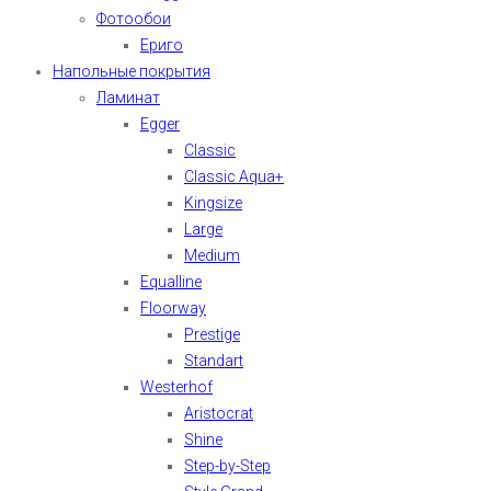
Фотообои
Ериго
Напольные покрытия
Ламинат
Egger
Classic
Classic Aqua+
Kingsize
Large
Medium
Equalline
Floorway
Prestige
Standart
Westerhof
Aristocrat
Shine
Step-by-Step