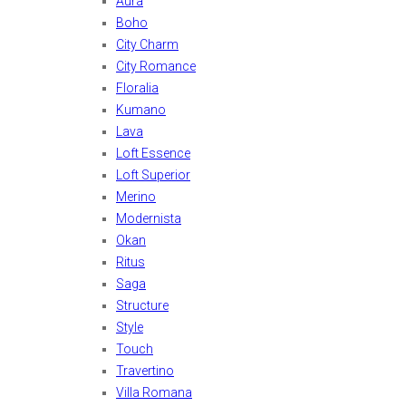
Aura
Boho
City Charm
City Romance
Floralia
Kumano
Lava
Loft Essence
Loft Superior
Merino
Modernista
Okan
Ritus
Saga
Structure
Style
Touch
Travertino
Villa Romana