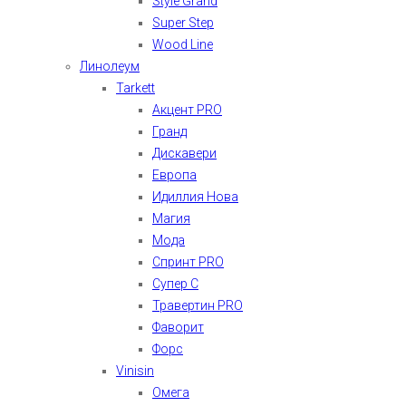
Style Grand
Super Step
Wood Line
Линолеум
Tarkett
Акцент PRO
Гранд
Дискавери
Европа
Идиллия Нова
Магия
Мода
Спринт PRO
Супер С
Травертин PRO
Фаворит
Форс
Vinisin
Омега