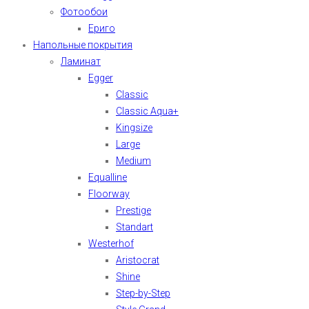
Фотообои
Ериго
Напольные покрытия
Ламинат
Egger
Classic
Classic Aqua+
Kingsize
Large
Medium
Equalline
Floorway
Prestige
Standart
Westerhof
Aristocrat
Shine
Step-by-Step