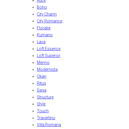
Aura
Boho
City Charm
City Romance
Floralia
Kumano
Lava
Loft Essence
Loft Superior
Merino
Modernista
Okan
Ritus
Saga
Structure
Style
Touch
Travertino
Villa Romana