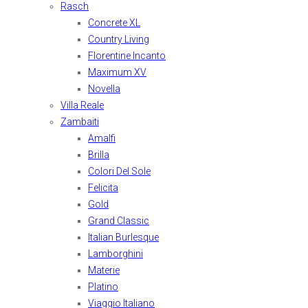
Rasch
Concrete XL
Country Living
Florentine Incanto
Maximum XV
Novella
Villa Reale
Zambaiti
Amalfi
Brilla
Colori Del Sole
Felicita
Gold
Grand Classic
Italian Burlesque
Lamborghini
Materie
Platino
Viaggio Italiano