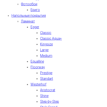
Фотообои
Ериго
Напольные покрытия
Ламинат
Egger
Classic
Classic Aqua+
Kingsize
Large
Medium
Equalline
Floorway
Prestige
Standart
Westerhof
Aristocrat
Shine
Step-by-Step