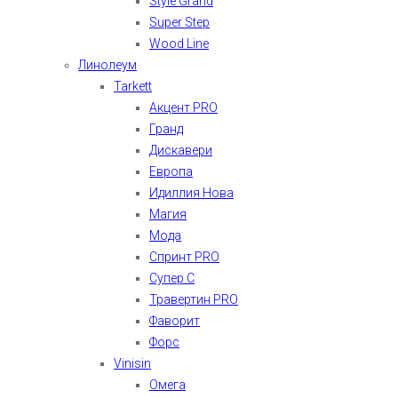
Style Grand
Super Step
Wood Line
Линолеум
Tarkett
Акцент PRO
Гранд
Дискавери
Европа
Идиллия Нова
Магия
Мода
Спринт PRO
Супер С
Травертин PRO
Фаворит
Форс
Vinisin
Омега