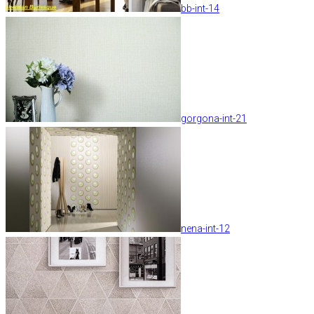
bb-int-14
gorgona-int-21
nena-int-12