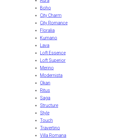
Aura
Boho
City Charm
City Romance
Floralia
Kumano
Lava
Loft Essence
Loft Superior
Merino
Modernista
Okan
Ritus
Saga
Structure
Style
Touch
Travertino
Villa Romana