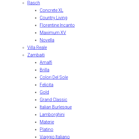
Rasch
Concrete XL
Country Living
Florentine Incanto
Maximum XV
Novella
Villa Reale
Zambaiti
Amalfi
Brilla
Colori Del Sole
Felicita
Gold
Grand Classic
Italian Burlesque
Lamborghini
Materie
Platino
Viaggio Italiano