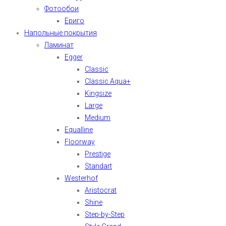
Фотообои
Ериго
Напольные покрытия
Ламинат
Egger
Classic
Classic Aqua+
Kingsize
Large
Medium
Equalline
Floorway
Prestige
Standart
Westerhof
Aristocrat
Shine
Step-by-Step