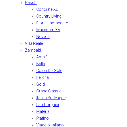
Rasch
Concrete XL
Country Living
Florentine Incanto
Maximum XV
Novella
Villa Reale
Zambaiti
Amalfi
Brilla
Colori Del Sole
Felicita
Gold
Grand Classic
Italian Burlesque
Lamborghini
Materie
Platino
Viaggio Italiano