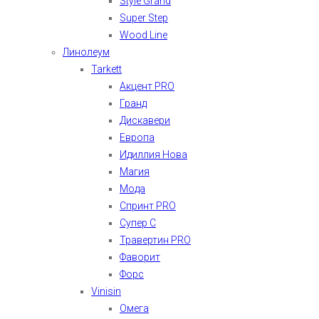
Style Grand
Super Step
Wood Line
Линолеум
Tarkett
Акцент PRO
Гранд
Дискавери
Европа
Идиллия Нова
Магия
Мода
Спринт PRO
Супер С
Травертин PRO
Фаворит
Форс
Vinisin
Омега