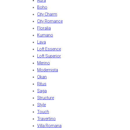
Aura
Boho
City Charm
City Romance
Floralia
Kumano
Lava
Loft Essence
Loft Superior
Merino
Modernista
Okan
Ritus
Saga
Structure
Style
Touch
Travertino
Villa Romana