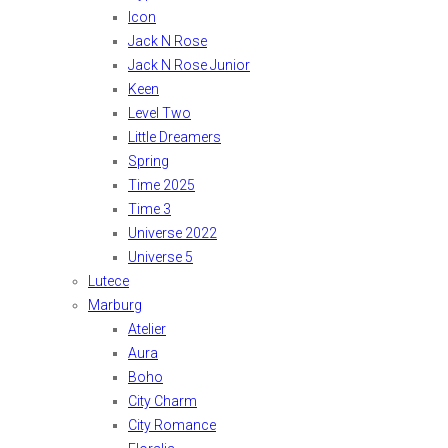
Icon
Jack N Rose
Jack N Rose Junior
Keen
Level Two
Little Dreamers
Spring
Time 2025
Time 3
Universe 2022
Universe 5
Lutece
Marburg
Atelier
Aura
Boho
City Charm
City Romance