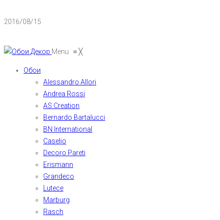
2016/08/15
Menu
≡
╳
Обои
Alessandro Allori
Andrea Rossi
AS Creation
Bernardo Bartalucci
BN International
Caselio
Decoro Pareti
Erismann
Grandeco
Lutece
Marburg
Rasch