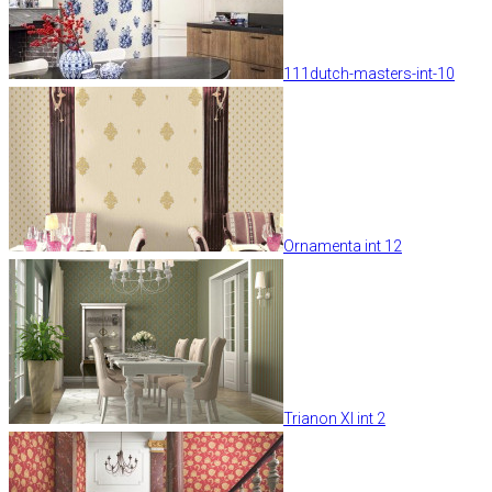
111dutch-masters-int-10
Ornamenta int 12
Trianon XI int 2