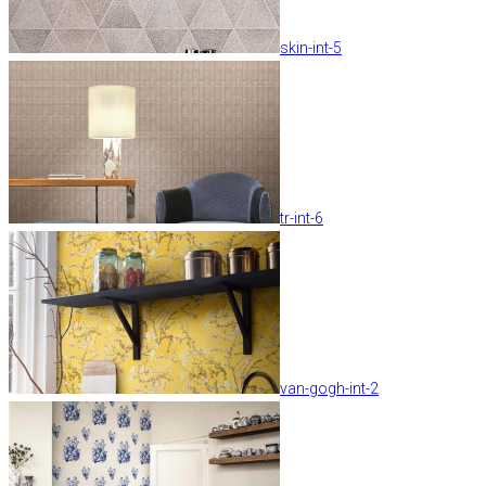
skin-int-5
tr-int-6
van-gogh-int-2