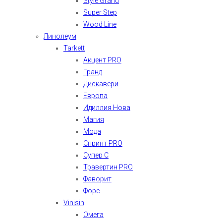
Style Grand
Super Step
Wood Line
Линолеум
Tarkett
Акцент PRO
Гранд
Дискавери
Европа
Идиллия Нова
Магия
Мода
Спринт PRO
Супер С
Травертин PRO
Фаворит
Форс
Vinisin
Омега