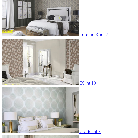
Trianon XI int 7
ES int 10
Grado int 7