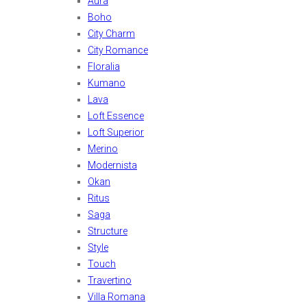
Aura
Boho
City Charm
City Romance
Floralia
Kumano
Lava
Loft Essence
Loft Superior
Merino
Modernista
Okan
Ritus
Saga
Structure
Style
Touch
Travertino
Villa Romana