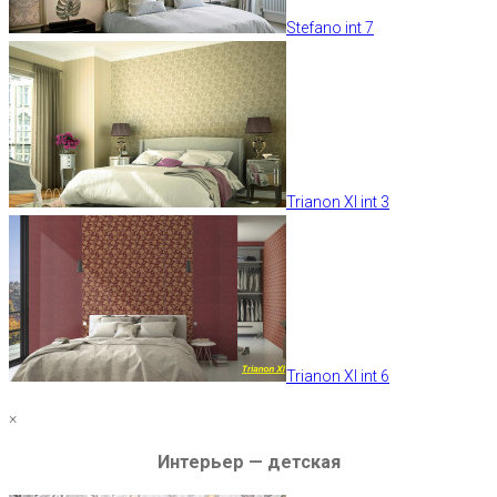
Stefano int 7
Trianon XI int 3
Trianon XI int 6
×
Интерьер — детская