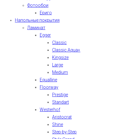
Фотообои
Ериго
Напольные покрытия
Ламинат
Egger
Classic
Classic Aqua+
Kingsize
Large
Medium
Equalline
Floorway
Prestige
Standart
Westerhof
Aristocrat
Shine
Step-by-Step