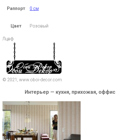
Раппорт
0 см
Цвет
Розовый
Лцвф
© 2021, www.oboi-decor.com
Интерьер — кухня, прихожая, оффис