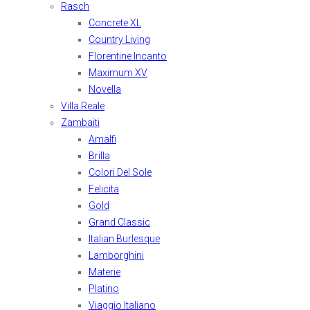
Rasch
Concrete XL
Country Living
Florentine Incanto
Maximum XV
Novella
Villa Reale
Zambaiti
Amalfi
Brilla
Colori Del Sole
Felicita
Gold
Grand Classic
Italian Burlesque
Lamborghini
Materie
Platino
Viaggio Italiano