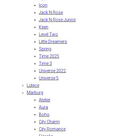
Icon
Jack N Rose
Jack N Rose Junior
Keen
Level Two
Little Dreamers
Spring
Time 2025
Time 3
Universe 2022
Universe 5
Lutece
Marburg
Atelier
Aura
Boho
City Charm
City Romance