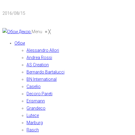
2016/08/15
Menu
≡
╳
Обои
Alessandro Allori
Andrea Rossi
AS Creation
Bernardo Bartalucci
BN International
Caselio
Decoro Pareti
Erismann
Grandeco
Lutece
Marburg
Rasch