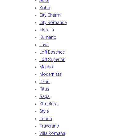
Aura
Boho
City Charm
City Romance
Floralia
Kumano
Lava
Loft Essence
Loft Superior
Merino
Modernista
Okan
Ritus
Saga
Structure
Style
Touch
Travertino
Villa Romana