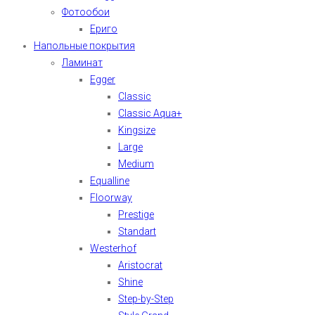
Фотообои
Ериго
Напольные покрытия
Ламинат
Egger
Classic
Classic Aqua+
Kingsize
Large
Medium
Equalline
Floorway
Prestige
Standart
Westerhof
Aristocrat
Shine
Step-by-Step