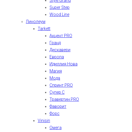
Style Grand
Super Step
Wood Line
Линолеум
Tarkett
Акцент PRO
Гранд
Дискавери
Европа
Идиллия Нова
Магия
Мода
Спринт PRO
Супер С
Травертин PRO
Фаворит
Форс
Vinisin
Омега