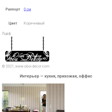
Раппорт
0 см
Цвет
Коричневый
Лцвф
© 2021, www.oboi-decor.com
Интерьер — кухня, прихожая, оффис