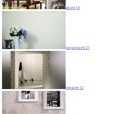
bb-int-14
gorgona-int-21
nena-int-12