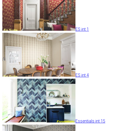
ES int 1
ES int 4
Essentials int 15