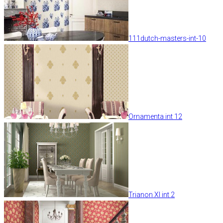
111dutch-masters-int-10
Ornamenta int 12
Trianon XI int 2