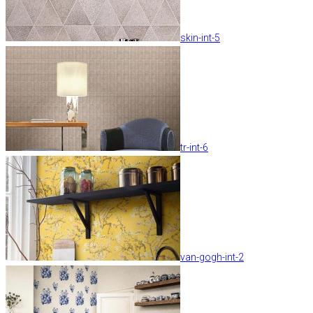
skin-int-5
tr-int-6
van-gogh-int-2