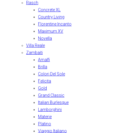
Rasch
Concrete XL
Country Living
Florentine Incanto
Maximum XV
Novella
Villa Reale
Zambaiti
Amalfi
Brilla
Colori Del Sole
Felicita
Gold
Grand Classic
Italian Burlesque
Lamborghini
Materie
Platino
Viaggio Italiano