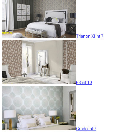
Trianon XI int 7
ES int 10
Grado int 7