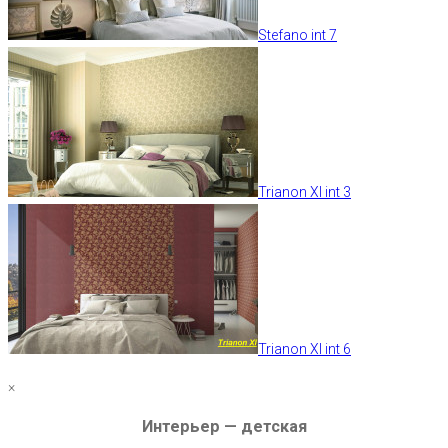
Stefano int 7
Trianon XI int 3
Trianon XI int 6
×
Интерьер — детская