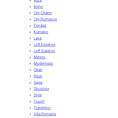
Aura
Boho
City Charm
City Romance
Floralia
Kumano
Lava
Loft Essence
Loft Superior
Merino
Modernista
Okan
Ritus
Saga
Structure
Style
Touch
Travertino
Villa Romana