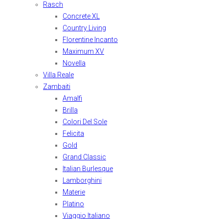
Rasch
Concrete XL
Country Living
Florentine Incanto
Maximum XV
Novella
Villa Reale
Zambaiti
Amalfi
Brilla
Colori Del Sole
Felicita
Gold
Grand Classic
Italian Burlesque
Lamborghini
Materie
Platino
Viaggio Italiano