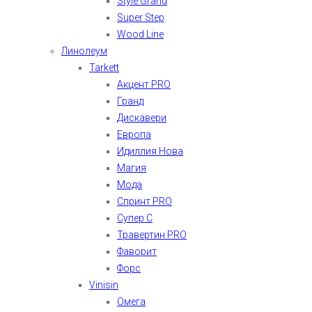
Style Grand
Super Step
Wood Line
Линолеум
Tarkett
Акцент PRO
Гранд
Дискавери
Европа
Идиллия Нова
Магия
Мода
Спринт PRO
Супер С
Травертин PRO
Фаворит
Форс
Vinisin
Омега