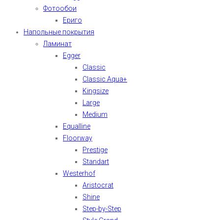
Фотообои
Ериго
Напольные покрытия
Ламинат
Egger
Classic
Classic Aqua+
Kingsize
Large
Medium
Equalline
Floorway
Prestige
Standart
Westerhof
Aristocrat
Shine
Step-by-Step