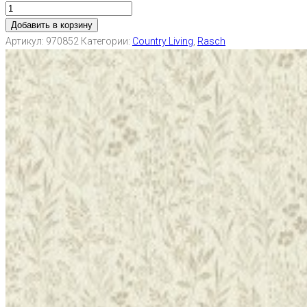
Добавить в корзину
Артикул:
970852
Категории:
Country Living
,
Rasch