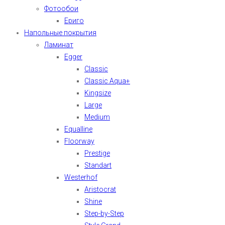
Фотообои
Ериго
Напольные покрытия
Ламинат
Egger
Classic
Classic Aqua+
Kingsize
Large
Medium
Equalline
Floorway
Prestige
Standart
Westerhof
Aristocrat
Shine
Step-by-Step