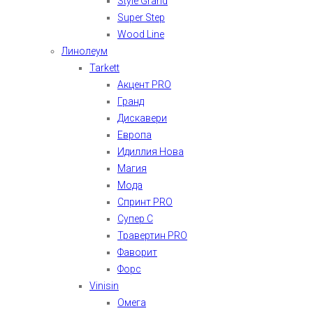
Style Grand
Super Step
Wood Line
Линолеум
Tarkett
Акцент PRO
Гранд
Дискавери
Европа
Идиллия Нова
Магия
Мода
Спринт PRO
Супер С
Травертин PRO
Фаворит
Форс
Vinisin
Омега