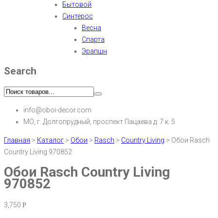
Бытовой
Синтерос
Весна
Спарта
Эрапшн
Search
info@oboi-decor.com
МО, г. Долгопрудный, проспект Пацаева д. 7 к. 5
Главная
>
Каталог
>
Обои
>
Rasch
>
Country Living
>
Обои Rasch
Country Living 970852
Обои Rasch Country Living
970852
3,750
Р