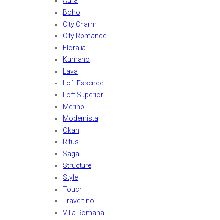
Aura
Boho
City Charm
City Romance
Floralia
Kumano
Lava
Loft Essence
Loft Superior
Merino
Modernista
Okan
Ritus
Saga
Structure
Style
Touch
Travertino
Villa Romana