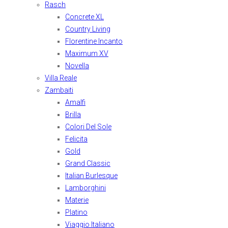
Rasch
Concrete XL
Country Living
Florentine Incanto
Maximum XV
Novella
Villa Reale
Zambaiti
Amalfi
Brilla
Colori Del Sole
Felicita
Gold
Grand Classic
Italian Burlesque
Lamborghini
Materie
Platino
Viaggio Italiano