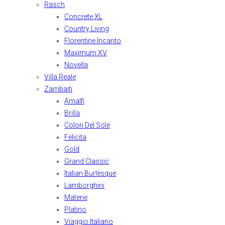
Rasch
Concrete XL
Country Living
Florentine Incanto
Maximum XV
Novella
Villa Reale
Zambaiti
Amalfi
Brilla
Colori Del Sole
Felicita
Gold
Grand Classic
Italian Burlesque
Lamborghini
Materie
Platino
Viaggio Italiano