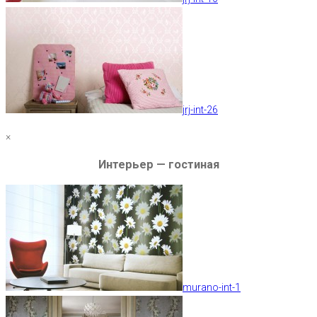
jrj-int-26
×
Интерьер — гостиная
murano-int-1