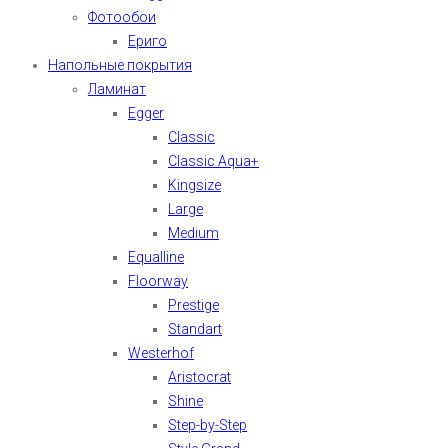
Фотообои
Ериго
Напольные покрытия
Ламинат
Egger
Classic
Classic Aqua+
Kingsize
Large
Medium
Equalline
Floorway
Prestige
Standart
Westerhof
Aristocrat
Shine
Step-by-Step