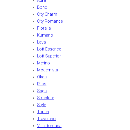
Aura
Boho
City Charm
City Romance
Floralia
Kumano
Lava
Loft Essence
Loft Superior
Merino
Modernista
Okan
Ritus
Saga
Structure
Style
Touch
Travertino
Villa Romana