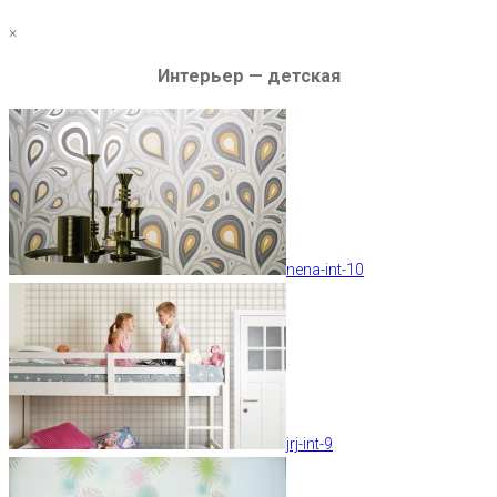
×
Интерьер — детская
nena-int-10
jrj-int-9