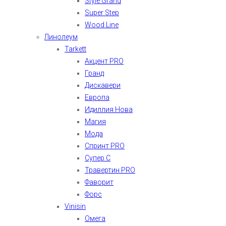
Style Grand
Super Step
Wood Line
Линолеум
Tarkett
Акцент PRO
Гранд
Дискавери
Европа
Идиллия Нова
Магия
Мода
Спринт PRO
Супер С
Травертин PRO
Фаворит
Форс
Vinisin
Омега