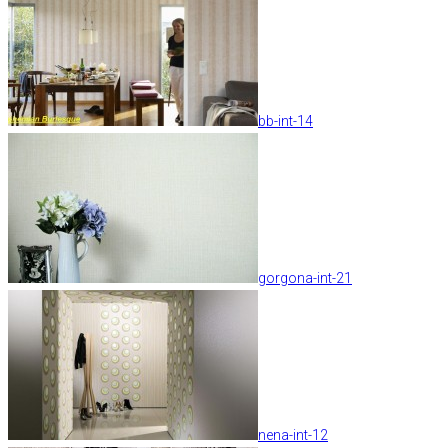
bb-int-14
gorgona-int-21
nena-int-12