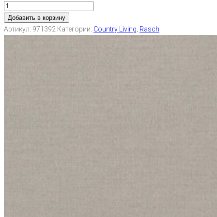
Добавить в корзину
Артикул:
971392
Категории:
Country Living
,
Rasch