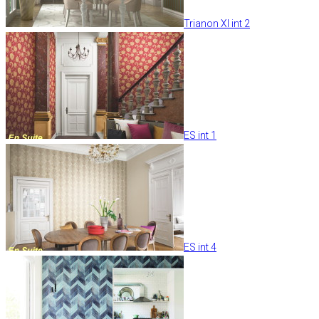
Trianon XI int 2
ES int 1
ES int 4