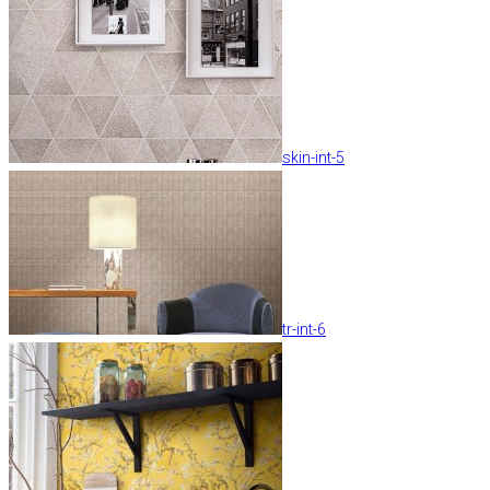
skin-int-5
tr-int-6