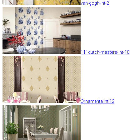
van-gogh-int-2
111dutch-masters-int-10
Ornamenta int 12