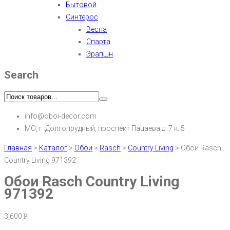
Бытовой
Синтерос
Весна
Спарта
Эрапшн
Search
info@oboi-decor.com
МО, г. Долгопрудный, проспект Пацаева д. 7 к. 5
Главная
>
Каталог
>
Обои
>
Rasch
>
Country Living
>
Обои Rasch
Country Living 971392
Обои Rasch Country Living
971392
3,600
Р