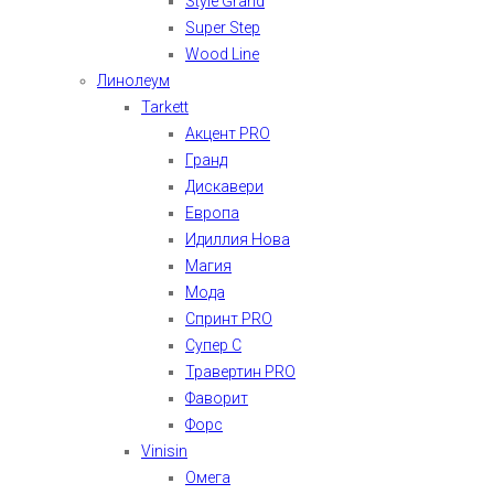
Style Grand
Super Step
Wood Line
Линолеум
Tarkett
Акцент PRO
Гранд
Дискавери
Европа
Идиллия Нова
Магия
Мода
Спринт PRO
Супер С
Травертин PRO
Фаворит
Форс
Vinisin
Омега