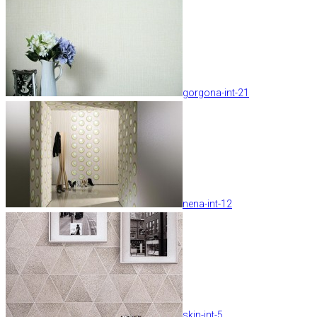
gorgona-int-21
nena-int-12
skin-int-5