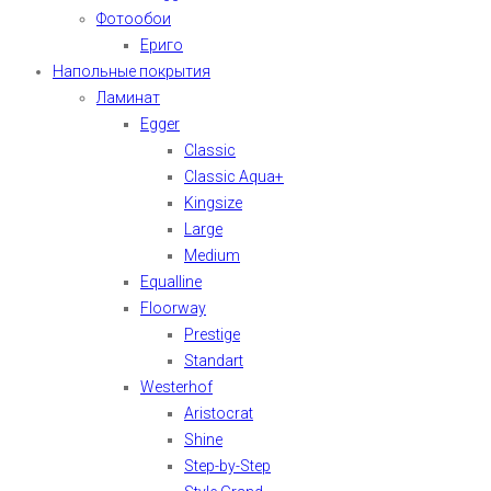
Фотообои
Ериго
Напольные покрытия
Ламинат
Egger
Classic
Classic Aqua+
Kingsize
Large
Medium
Equalline
Floorway
Prestige
Standart
Westerhof
Aristocrat
Shine
Step-by-Step