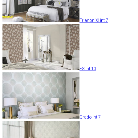
Trianon XI int 7
ES int 10
Grado int 7