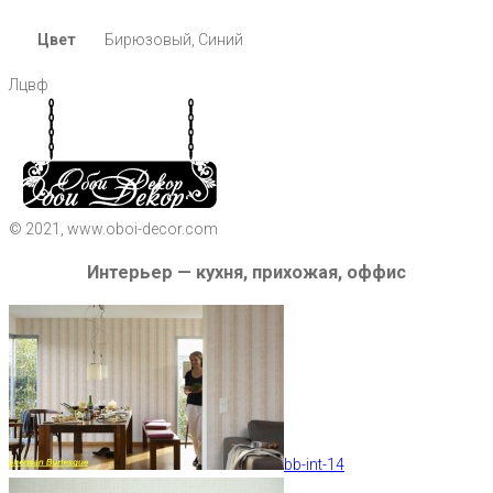
Цвет
Бирюзовый, Синий
Лцвф
© 2021, www.oboi-decor.com
Интерьер — кухня, прихожая, оффис
bb-int-14