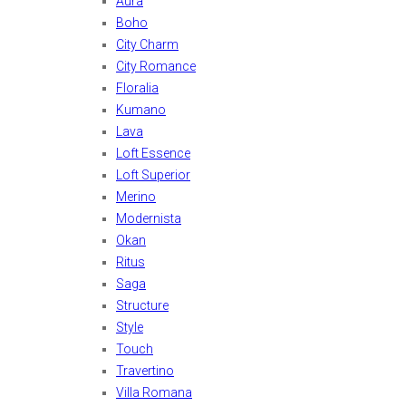
Aura
Boho
City Charm
City Romance
Floralia
Kumano
Lava
Loft Essence
Loft Superior
Merino
Modernista
Okan
Ritus
Saga
Structure
Style
Touch
Travertino
Villa Romana