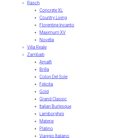
Rasch
Concrete XL
Country Living
Florentine Incanto
Maximum XV
Novella
Villa Reale
Zambaiti
Amalfi
Brilla
Colori Del Sole
Felicita
Gold
Grand Classic
Italian Burlesque
Lamborghini
Materie
Platino
Viaggio Italiano