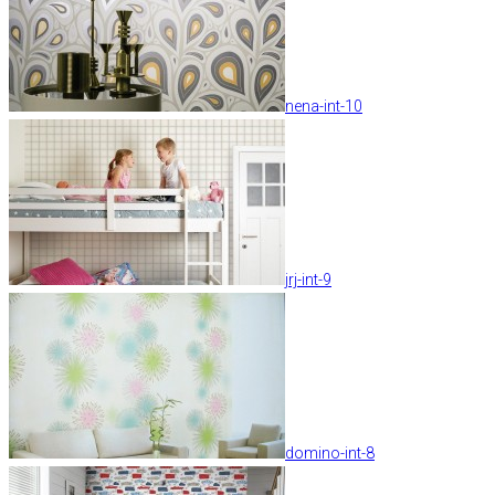
nena-int-10
jrj-int-9
domino-int-8