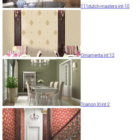
111dutch-masters-int-10
Ornamenta int 12
Trianon XI int 2