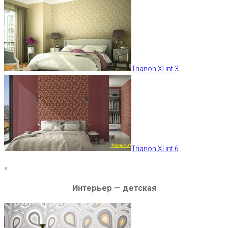
Trianon XI int 3
Trianon XI int 6
×
Интерьер — детская