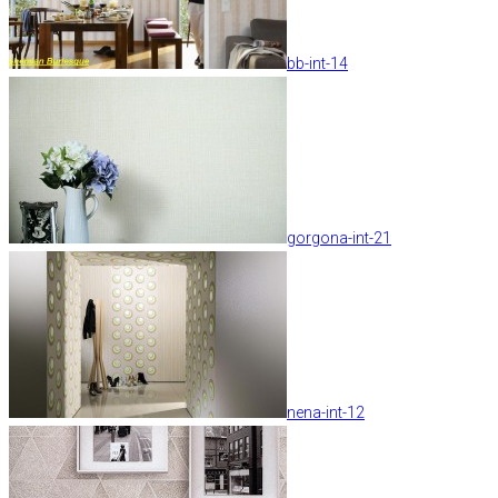
bb-int-14
gorgona-int-21
nena-int-12