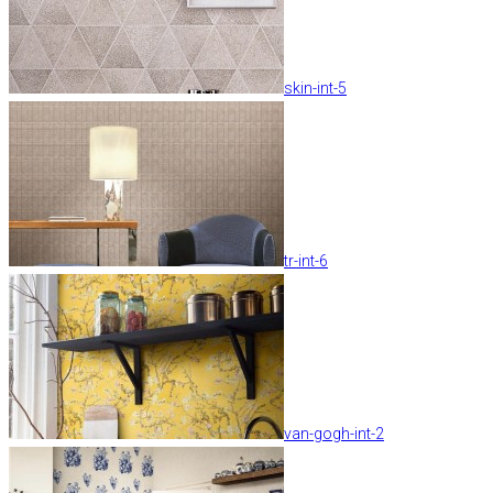
skin-int-5
tr-int-6
van-gogh-int-2