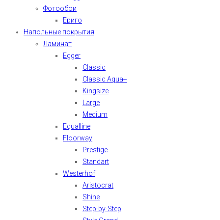
Фотообои
Ериго
Напольные покрытия
Ламинат
Egger
Classic
Classic Aqua+
Kingsize
Large
Medium
Equalline
Floorway
Prestige
Standart
Westerhof
Aristocrat
Shine
Step-by-Step