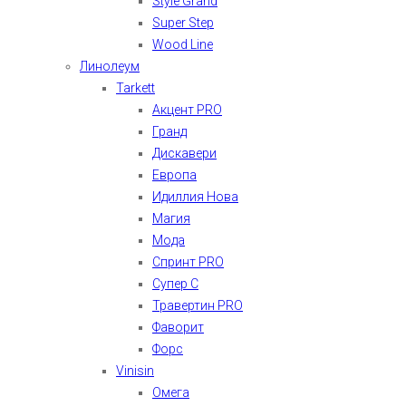
Style Grand
Super Step
Wood Line
Линолеум
Tarkett
Акцент PRO
Гранд
Дискавери
Европа
Идиллия Нова
Магия
Мода
Спринт PRO
Супер С
Травертин PRO
Фаворит
Форс
Vinisin
Омега