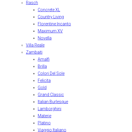
Rasch
Concrete XL
Country Living
Florentine Incanto
Maximum XV
Novella
Villa Reale
Zambaiti
Amalfi
Brilla
Colori Del Sole
Felicita
Gold
Grand Classic
Italian Burlesque
Lamborghini
Materie
Platino
Viaggio Italiano