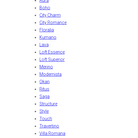
Aura
Boho
City Charm
City Romance
Floralia
Kumano
Lava
Loft Essence
Loft Superior
Merino
Modernista
Okan
Ritus
Saga
Structure
Style
Touch
Travertino
Villa Romana