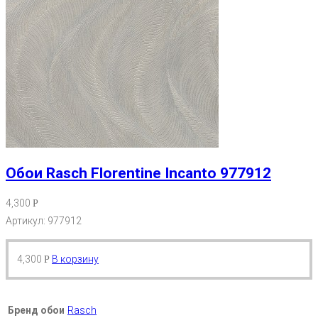
Обои Rasch Florentine Incanto 977912
4,300
Р
Артикул: 977912
4,300
В корзину
Р
Бренд обои
Rasch