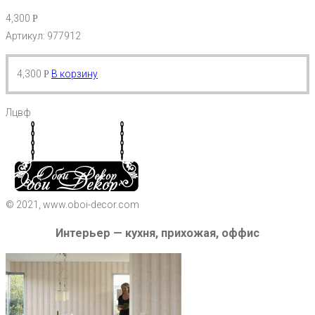
4,300
Р
Артикул: 977912
4,300
В корзину
Р
Лцвф
© 2021, www.oboi-decor.com
Интерьер — кухня, прихожая, оффис