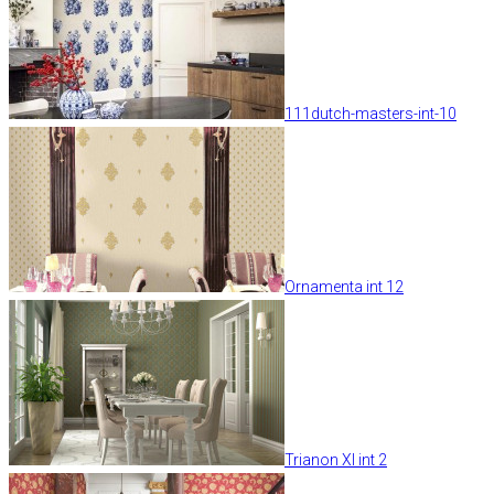
111dutch-masters-int-10
Ornamenta int 12
Trianon XI int 2