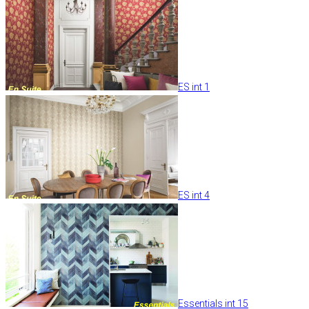
ES int 1
ES int 4
Essentials int 15