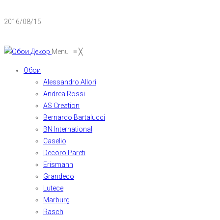
2016/08/15
Menu
≡
╳
Обои
Alessandro Allori
Andrea Rossi
AS Creation
Bernardo Bartalucci
BN International
Caselio
Decoro Pareti
Erismann
Grandeco
Lutece
Marburg
Rasch