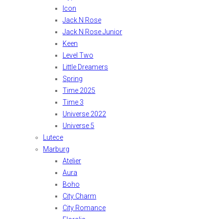
Icon
Jack N Rose
Jack N Rose Junior
Keen
Level Two
Little Dreamers
Spring
Time 2025
Time 3
Universe 2022
Universe 5
Lutece
Marburg
Atelier
Aura
Boho
City Charm
City Romance