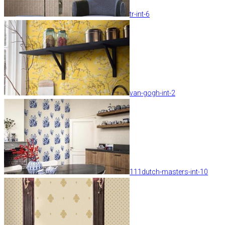
tr-int-6
van-gogh-int-2
111dutch-masters-int-10