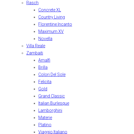
Rasch
Concrete XL
Country Living
Florentine Incanto
Maximum XV
Novella
Villa Reale
Zambaiti
Amalfi
Brilla
Colori Del Sole
Felicita
Gold
Grand Classic
Italian Burlesque
Lamborghini
Materie
Platino
Viaggio Italiano