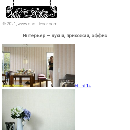
© 2021, www.oboi-decor.com
Интерьер — кухня, прихожая, оффис
bb-int-14