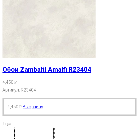
Обои Zambaiti Amalfi R23404
4,450
Р
Артикул: R23404
4,450
В корзину
Р
Лцвф