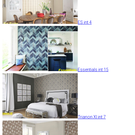
ES int 4
Essentials int 15
Trianon XI int 7