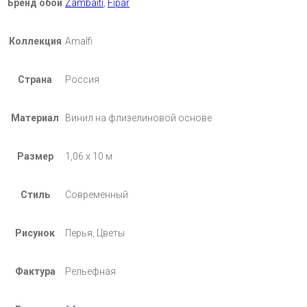
Бренд обои
Zambaiti
,
Fipar
Коллекция
Amalfi
Страна
Россия
Материал
Винил на флизелиновой основе
Размер
1,06 х 10 м
Стиль
Современный
Рисунок
Перья, Цветы
Фактура
Рельефная