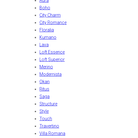
Aura
Boho
City Charm
City Romance
Floralia
Kumano
Lava
Loft Essence
Loft Superior
Merino
Modernista
Okan
Ritus
Saga
Structure
Style
Touch
Travertino
Villa Romana