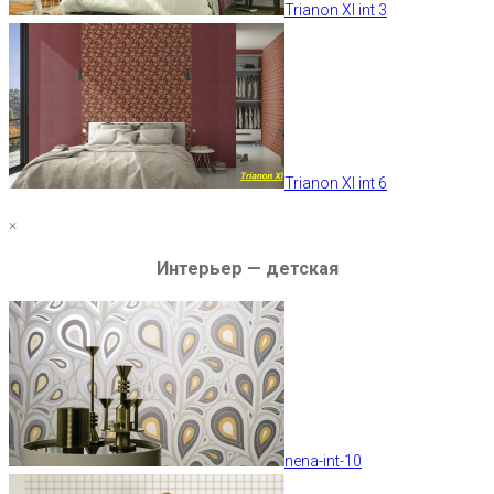
Trianon XI int 3
Trianon XI int 6
×
Интерьер — детская
nena-int-10