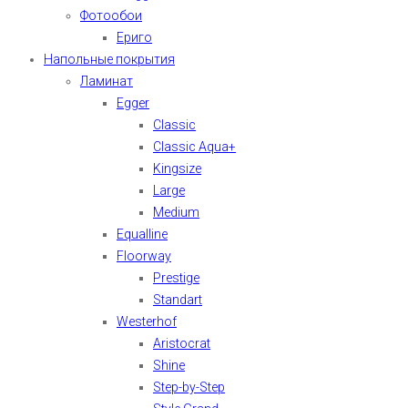
Фотообои
Ериго
Напольные покрытия
Ламинат
Egger
Classic
Classic Aqua+
Kingsize
Large
Medium
Equalline
Floorway
Prestige
Standart
Westerhof
Aristocrat
Shine
Step-by-Step