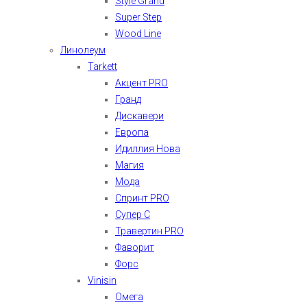
Style Grand
Super Step
Wood Line
Линолеум
Tarkett
Акцент PRO
Гранд
Дискавери
Европа
Идиллия Нова
Магия
Мода
Спринт PRO
Супер С
Травертин PRO
Фаворит
Форс
Vinisin
Омега