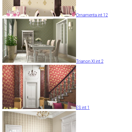
Ornamenta int 12
Trianon XI int 2
ES int 1