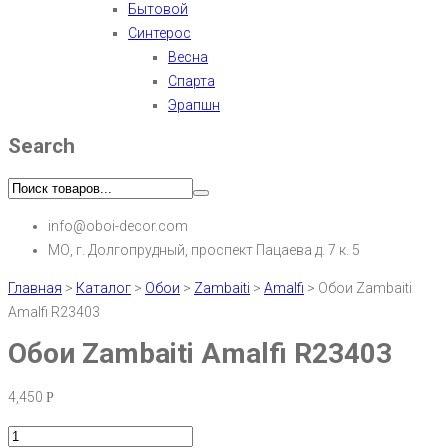
Бытовой
Синтерос
Весна
Спарта
Эрапшн
Search
info@oboi-decor.com
МО, г. Долгопрудный, проспект Пацаева д. 7 к. 5
Главная
>
Каталог
>
Обои
>
Zambaiti
>
Amalfi
>
Обои Zambaiti
Amalfi R23403
Обои Zambaiti Amalfi R23403
4,450
Р