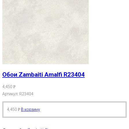
Обои Zambaiti Amalfi R23404
4,450
Р
Артикул: R23404
4,450
В корзину
Р