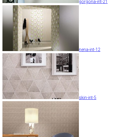
gorgona-int-21
nena-int-12
skin-int-5