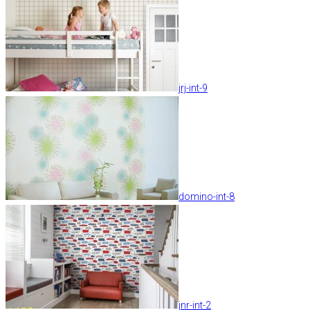
jrj-int-9
domino-int-8
jnr-int-2