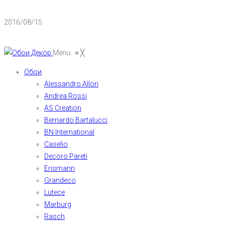
2016/08/15
Menu
≡
╳
Обои
Alessandro Allori
Andrea Rossi
AS Creation
Bernardo Bartalucci
BN International
Caselio
Decoro Pareti
Erismann
Grandeco
Lutece
Marburg
Rasch