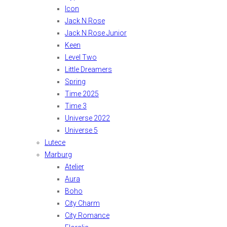
Icon
Jack N Rose
Jack N Rose Junior
Keen
Level Two
Little Dreamers
Spring
Time 2025
Time 3
Universe 2022
Universe 5
Lutece
Marburg
Atelier
Aura
Boho
City Charm
City Romance