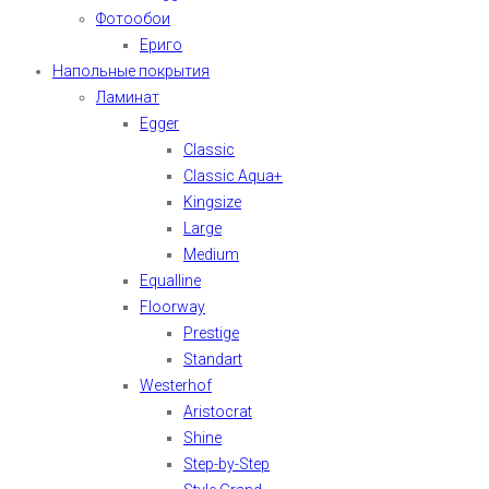
Фотообои
Ериго
Напольные покрытия
Ламинат
Egger
Classic
Classic Aqua+
Kingsize
Large
Medium
Equalline
Floorway
Prestige
Standart
Westerhof
Aristocrat
Shine
Step-by-Step