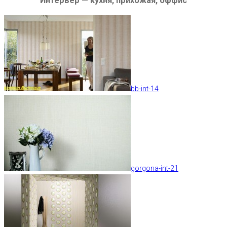
Интерьер — кухня, прихожая, оффис
bb-int-14
gorgona-int-21