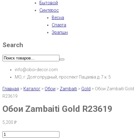
Бытовой
Синтерос
Весна
Спарта
Эрапшн
Search
info@oboi-decor.com
МО, г. Долгопрудный, проспект Пацаева д. 7 к. 5
Главная
>
Каталог
>
Обои
>
Zambaiti
>
Gold
>
Обои Zambaiti Gold
R23619
Обои Zambaiti Gold R23619
5,200
Р