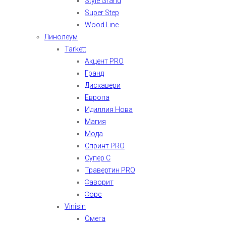
Style Grand
Super Step
Wood Line
Линолеум
Tarkett
Акцент PRO
Гранд
Дискавери
Европа
Идиллия Нова
Магия
Мода
Спринт PRO
Супер С
Травертин PRO
Фаворит
Форс
Vinisin
Омега