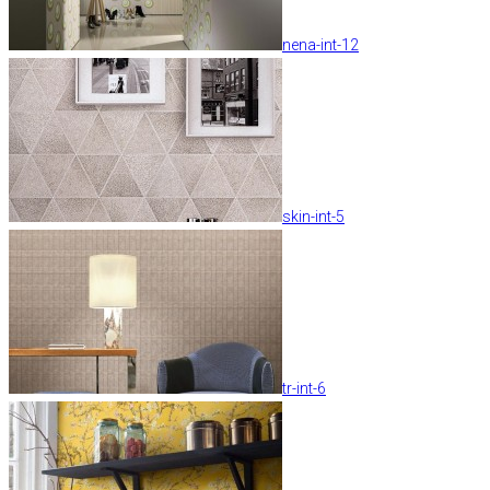
nena-int-12
skin-int-5
tr-int-6