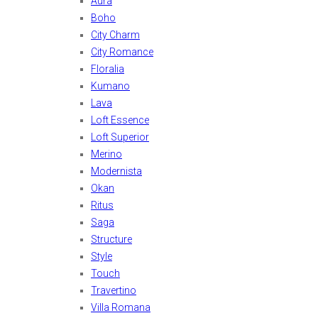
Aura
Boho
City Charm
City Romance
Floralia
Kumano
Lava
Loft Essence
Loft Superior
Merino
Modernista
Okan
Ritus
Saga
Structure
Style
Touch
Travertino
Villa Romana