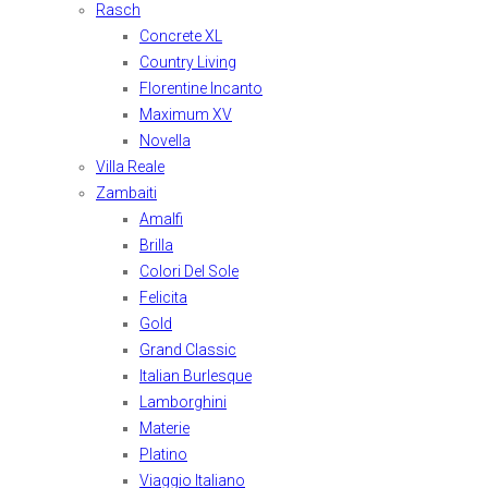
Rasch
Concrete XL
Country Living
Florentine Incanto
Maximum XV
Novella
Villa Reale
Zambaiti
Amalfi
Brilla
Colori Del Sole
Felicita
Gold
Grand Classic
Italian Burlesque
Lamborghini
Materie
Platino
Viaggio Italiano