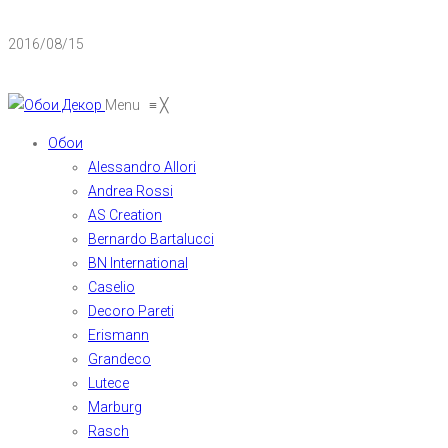
2016/08/15
Menu
≡
╳
Обои
Alessandro Allori
Andrea Rossi
AS Creation
Bernardo Bartalucci
BN International
Caselio
Decoro Pareti
Erismann
Grandeco
Lutece
Marburg
Rasch