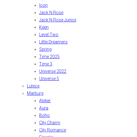
Icon
Jack N Rose
Jack N Rose Junior
Keen
Level Two
Little Dreamers
Spring
Time 2025
Time 3
Universe 2022
Universe 5
Lutece
Marburg
Atelier
Aura
Boho
City Charm
City Romance