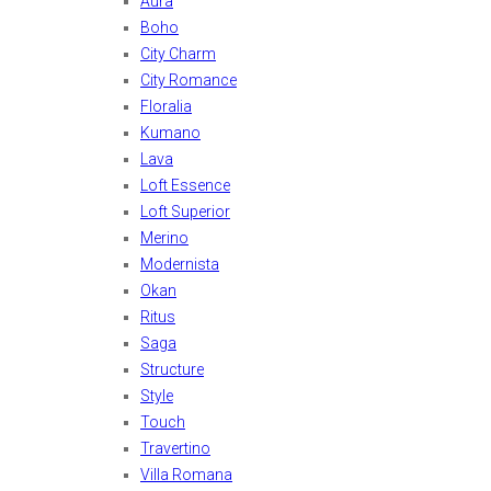
Aura
Boho
City Charm
City Romance
Floralia
Kumano
Lava
Loft Essence
Loft Superior
Merino
Modernista
Okan
Ritus
Saga
Structure
Style
Touch
Travertino
Villa Romana