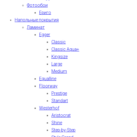
Фотообои
Ериго
Напольные покрытия
Ламинат
Egger
Classic
Classic Aqua+
Kingsize
Large
Medium
Equalline
Floorway
Prestige
Standart
Westerhof
Aristocrat
Shine
Step-by-Step