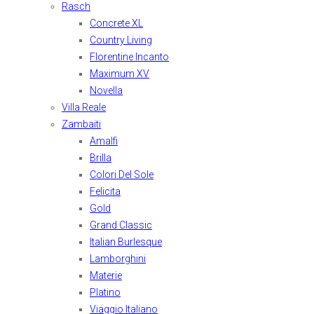
Rasch
Concrete XL
Country Living
Florentine Incanto
Maximum XV
Novella
Villa Reale
Zambaiti
Amalfi
Brilla
Colori Del Sole
Felicita
Gold
Grand Classic
Italian Burlesque
Lamborghini
Materie
Platino
Viaggio Italiano