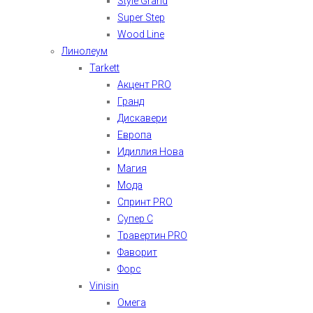
Style Grand
Super Step
Wood Line
Линолеум
Tarkett
Акцент PRO
Гранд
Дискавери
Европа
Идиллия Нова
Магия
Мода
Спринт PRO
Супер С
Травертин PRO
Фаворит
Форс
Vinisin
Омега