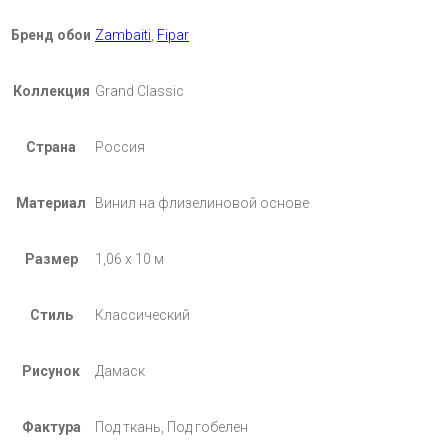
Бренд обои
Zambaiti
,
Fipar
Коллекция
Grand Classic
Страна
Россия
Материал
Винил на флизелиновой основе
Размер
1,06 х 10 м
Стиль
Классический
Рисунок
Дамаск
Фактура
Под ткань, Под гобелен