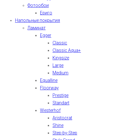
Фотообои
Ериго
Напольные покрытия
Ламинат
Egger
Classic
Classic Aqua+
Kingsize
Large
Medium
Equalline
Floorway
Prestige
Standart
Westerhof
Aristocrat
Shine
Step-by-Step