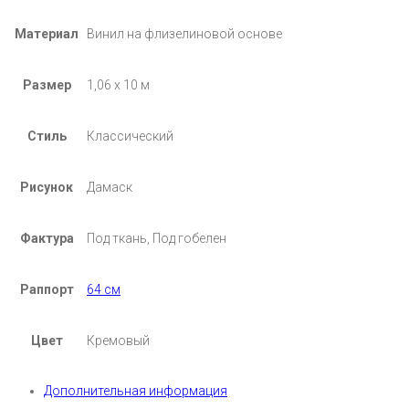
Материал
Винил на флизелиновой основе
Размер
1,06 х 10 м
Стиль
Классический
Рисунок
Дамаск
Фактура
Под ткань, Под гобелен
Раппорт
64 см
Цвет
Кремовый
Дополнительная информация