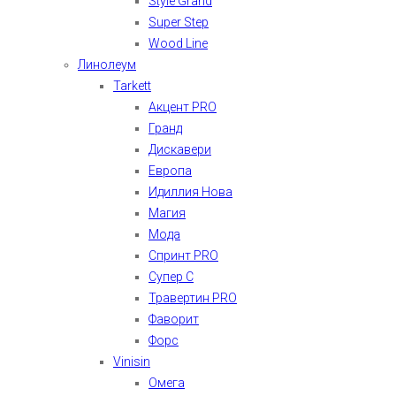
Style Grand
Super Step
Wood Line
Линолеум
Tarkett
Акцент PRO
Гранд
Дискавери
Европа
Идиллия Нова
Магия
Мода
Спринт PRO
Супер С
Травертин PRO
Фаворит
Форс
Vinisin
Омега