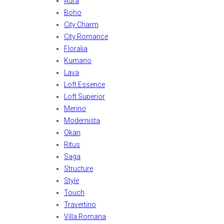
Aura
Boho
City Charm
City Romance
Floralia
Kumano
Lava
Loft Essence
Loft Superior
Merino
Modernista
Okan
Ritus
Saga
Structure
Style
Touch
Travertino
Villa Romana