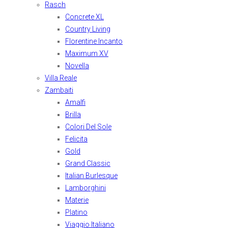
Rasch
Concrete XL
Country Living
Florentine Incanto
Maximum XV
Novella
Villa Reale
Zambaiti
Amalfi
Brilla
Colori Del Sole
Felicita
Gold
Grand Classic
Italian Burlesque
Lamborghini
Materie
Platino
Viaggio Italiano