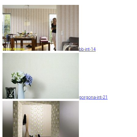
bb-int-14
gorgona-int-21