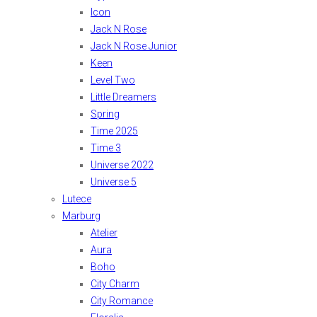
Icon
Jack N Rose
Jack N Rose Junior
Keen
Level Two
Little Dreamers
Spring
Time 2025
Time 3
Universe 2022
Universe 5
Lutece
Marburg
Atelier
Aura
Boho
City Charm
City Romance