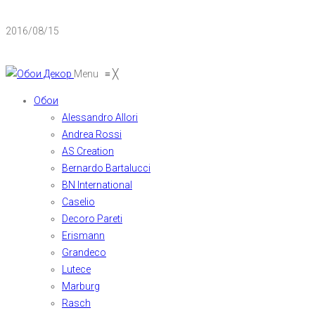
2016/08/15
Menu
≡
╳
Обои
Alessandro Allori
Andrea Rossi
AS Creation
Bernardo Bartalucci
BN International
Caselio
Decoro Pareti
Erismann
Grandeco
Lutece
Marburg
Rasch