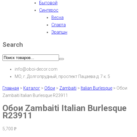
Бытовой
Синтерос
Весна
Спарта
Эрапшн
Search
info@oboi-decor.com
МО, г. Долгопрудный, проспект Пацаева д. 7 к. 5
Главная
>
Каталог
>
Обои
>
Zambaiti
>
Italian Burlesque
>
Обои
Zambaiti Italian Burlesque R23911
Обои Zambaiti Italian Burlesque
R23911
5,700
Р