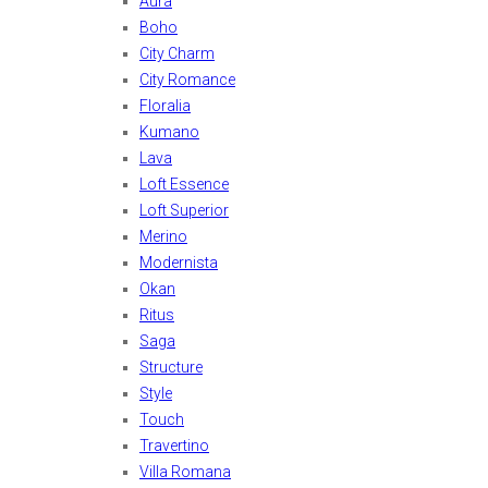
Aura
Boho
City Charm
City Romance
Floralia
Kumano
Lava
Loft Essence
Loft Superior
Merino
Modernista
Okan
Ritus
Saga
Structure
Style
Touch
Travertino
Villa Romana