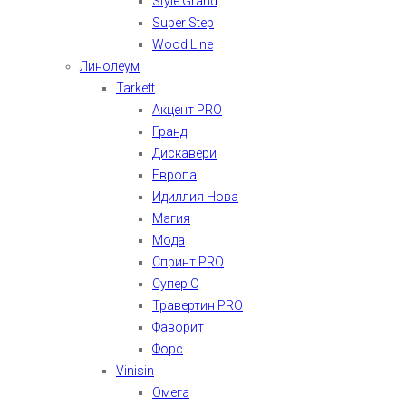
Style Grand
Super Step
Wood Line
Линолеум
Tarkett
Акцент PRO
Гранд
Дискавери
Европа
Идиллия Нова
Магия
Мода
Спринт PRO
Супер С
Травертин PRO
Фаворит
Форс
Vinisin
Омега