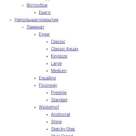
Фотообои
Ериго
Напольные покрытия
Ламинат
Egger
Classic
Classic Aqua+
Kingsize
Large
Medium
Equalline
Floorway
Prestige
Standart
Westerhof
Aristocrat
Shine
Step-by-Step