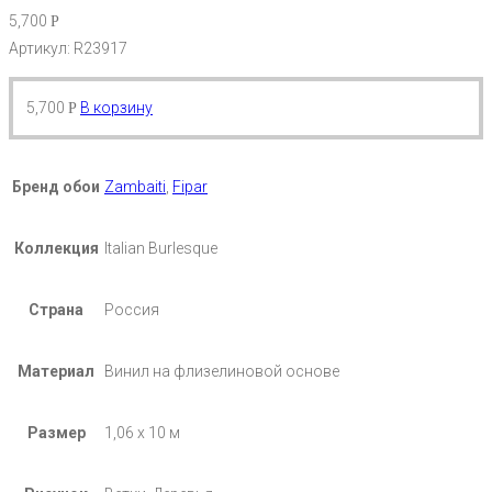
5,700
Р
Артикул: R23917
5,700
В корзину
Р
Бренд обои
Zambaiti
,
Fipar
Коллекция
Italian Burlesque
Страна
Россия
Материал
Винил на флизелиновой основе
Размер
1,06 х 10 м