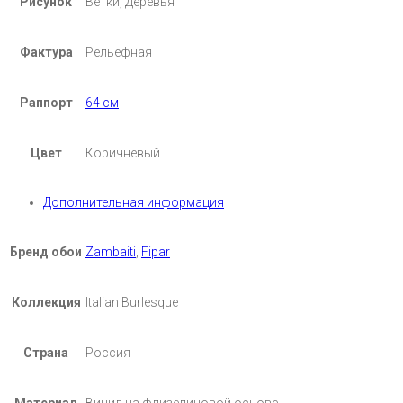
Рисунок
Ветки, Деревья
Фактура
Рельефная
Раппорт
64 см
Цвет
Коричневый
Дополнительная информация
Бренд обои
Zambaiti
,
Fipar
Коллекция
Italian Burlesque
Страна
Россия
Материал
Винил на флизелиновой основе