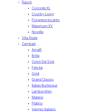
Rasch
Concrete XL
Country Living
Florentine Incanto
Maximum XV
Novella
Villa Reale
Zambaiti
Amalfi
Brilla
Colori Del Sole
Felicita
Gold
Grand Classic
Italian Burlesque
Lamborghini
Materie
Platino
Viaggio Italiano