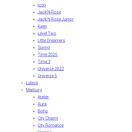
Icon
Jack N Rose
Jack N Rose Junior
Keen
Level Two
Little Dreamers
Spring
Time 2025
Time 3
Universe 2022
Universe 5
Lutece
Marburg
Atelier
Aura
Boho
City Charm
City Romance