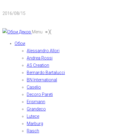
2016/08/15
Menu
≡
╳
Обои
Alessandro Allori
Andrea Rossi
AS Creation
Bernardo Bartalucci
BN International
Caselio
Decoro Pareti
Erismann
Grandeco
Lutece
Marburg
Rasch