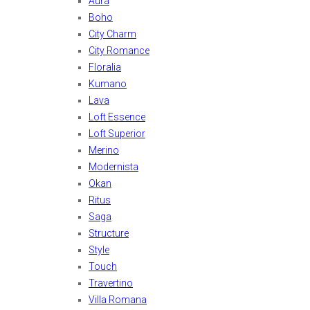
Aura
Boho
City Charm
City Romance
Floralia
Kumano
Lava
Loft Essence
Loft Superior
Merino
Modernista
Okan
Ritus
Saga
Structure
Style
Touch
Travertino
Villa Romana