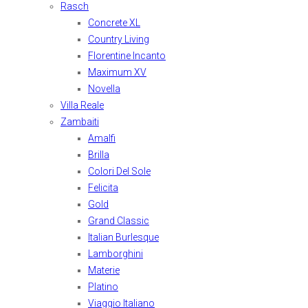
Rasch
Concrete XL
Country Living
Florentine Incanto
Maximum XV
Novella
Villa Reale
Zambaiti
Amalfi
Brilla
Colori Del Sole
Felicita
Gold
Grand Classic
Italian Burlesque
Lamborghini
Materie
Platino
Viaggio Italiano