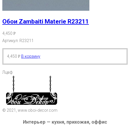
Обои Zambaiti Materie R23211
4,450
Р
Артикул: R23211
4,450
В корзину
Р
Лцвф
© 2021, www.oboi-decor.com
Интерьер — кухня, прихожая, оффис