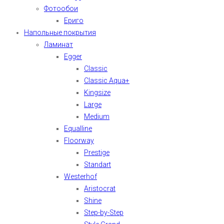
Фотообои
Ериго
Напольные покрытия
Ламинат
Egger
Classic
Classic Aqua+
Kingsize
Large
Medium
Equalline
Floorway
Prestige
Standart
Westerhof
Aristocrat
Shine
Step-by-Step