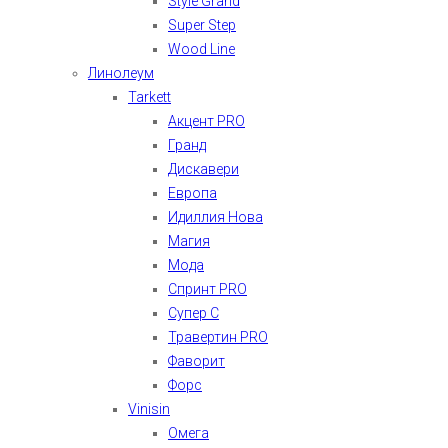
Style Grand
Super Step
Wood Line
Линолеум
Tarkett
Акцент PRO
Гранд
Дискавери
Европа
Идиллия Нова
Магия
Мода
Спринт PRO
Супер С
Травертин PRO
Фаворит
Форс
Vinisin
Омега