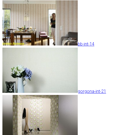
bb-int-14
gorgona-int-21