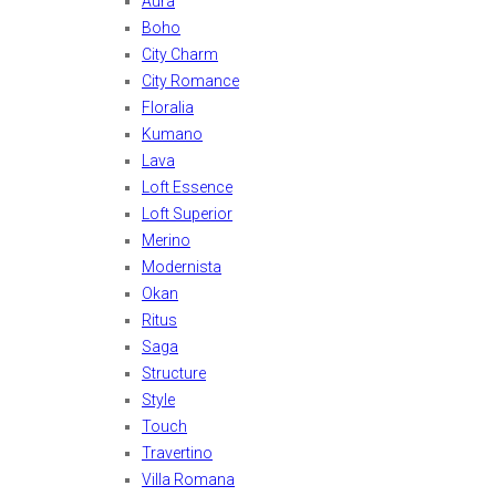
Aura
Boho
City Charm
City Romance
Floralia
Kumano
Lava
Loft Essence
Loft Superior
Merino
Modernista
Okan
Ritus
Saga
Structure
Style
Touch
Travertino
Villa Romana