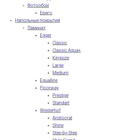
Фотообои
Ериго
Напольные покрытия
Ламинат
Egger
Classic
Classic Aqua+
Kingsize
Large
Medium
Equalline
Floorway
Prestige
Standart
Westerhof
Aristocrat
Shine
Step-by-Step