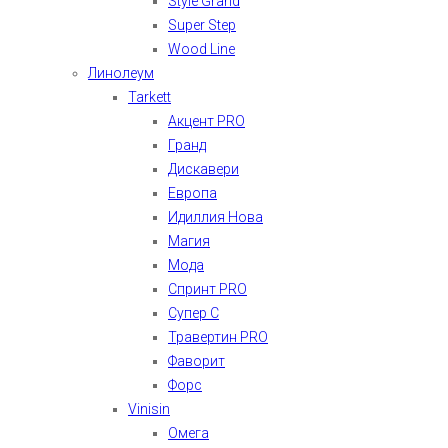
Style Grand
Super Step
Wood Line
Линолеум
Tarkett
Акцент PRO
Гранд
Дискавери
Европа
Идиллия Нова
Магия
Мода
Спринт PRO
Супер С
Травертин PRO
Фаворит
Форс
Vinisin
Омега