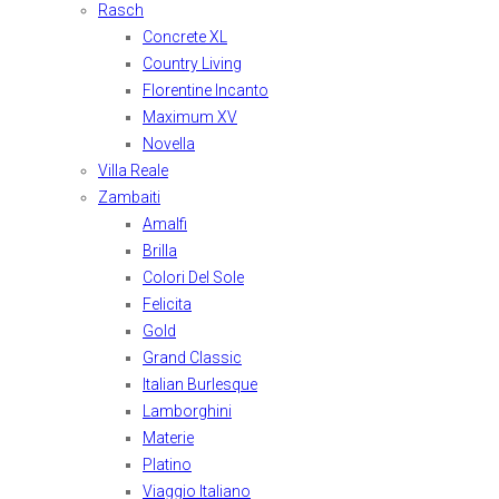
Rasch
Concrete XL
Country Living
Florentine Incanto
Maximum XV
Novella
Villa Reale
Zambaiti
Amalfi
Brilla
Colori Del Sole
Felicita
Gold
Grand Classic
Italian Burlesque
Lamborghini
Materie
Platino
Viaggio Italiano