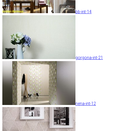
bb-int-14
gorgona-int-21
nena-int-12