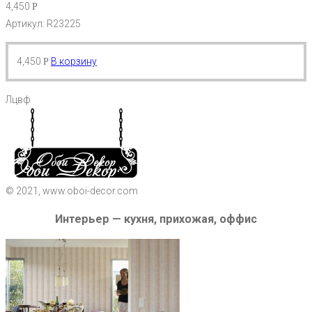
4,450
Р
Артикул: R23225
4,450
В корзину
Р
Лцвф
© 2021, www.oboi-decor.com
Интерьер — кухня, прихожая, оффис