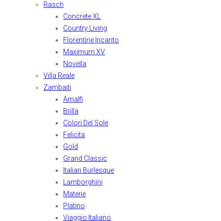
Rasch
Concrete XL
Country Living
Florentine Incanto
Maximum XV
Novella
Villa Reale
Zambaiti
Amalfi
Brilla
Colori Del Sole
Felicita
Gold
Grand Classic
Italian Burlesque
Lamborghini
Materie
Platino
Viaggio Italiano