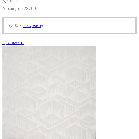
5,200
Р
Артикул: R23709
5,200
В корзину
Р
Просмотр