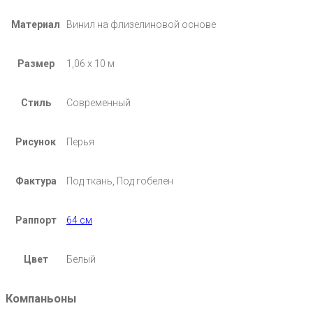
Материал
Винил на флизелиновой основе
Размер
1,06 х 10 м
Стиль
Современный
Рисунок
Перья
Фактура
Под ткань, Под гобелен
Раппорт
64 см
Цвет
Белый
Компаньоны