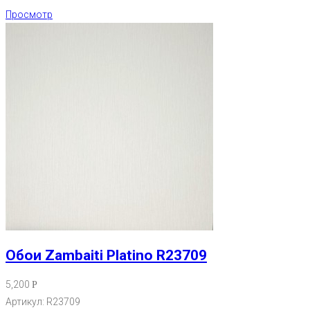
Просмотр
Обои Zambaiti Platino R23709
5,200
Р
Артикул: R23709