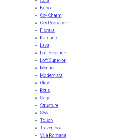
Aura
Boho
City Charm
City Romance
Floralia
Kumano
Lava
Loft Essence
Loft Superior
Merino
Modernista
Okan
Ritus
Saga
Structure
Style
Touch
Travertino
Villa Romana