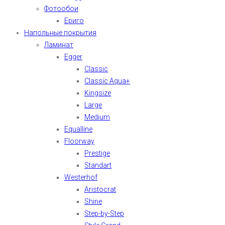
Фотообои
Ериго
Напольные покрытия
Ламинат
Egger
Classic
Classic Aqua+
Kingsize
Large
Medium
Equalline
Floorway
Prestige
Standart
Westerhof
Aristocrat
Shine
Step-by-Step