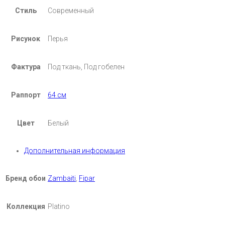
Стиль
Современный
Рисунок
Перья
Фактура
Под ткань, Под гобелен
Раппорт
64 см
Цвет
Белый
Дополнительная информация
Бренд обои
Zambaiti
,
Fipar
Коллекция
Platino