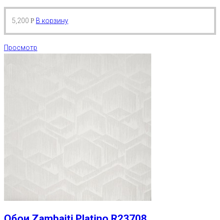
5,200
В корзину
Р
Просмотр
Обои Zambaiti Platino R23708