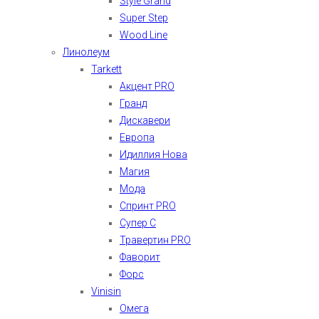
Style Grand
Super Step
Wood Line
Линолеум
Tarkett
Акцент PRO
Гранд
Дискавери
Европа
Идиллия Нова
Магия
Мода
Спринт PRO
Супер С
Травертин PRO
Фаворит
Форс
Vinisin
Омега