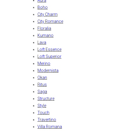
Aura
Boho
City Charm
City Romance
Floralia
Kumano
Lava
Loft Essence
Loft Superior
Merino
Modernista
Okan
Ritus
Saga
Structure
Style
Touch
Travertino
Villa Romana