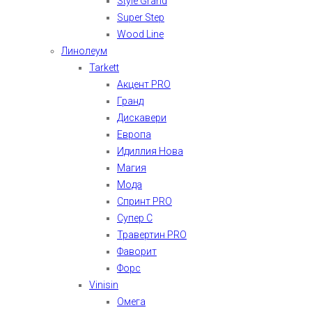
Style Grand
Super Step
Wood Line
Линолеум
Tarkett
Акцент PRO
Гранд
Дискавери
Европа
Идиллия Нова
Магия
Мода
Спринт PRO
Супер С
Травертин PRO
Фаворит
Форс
Vinisin
Омега