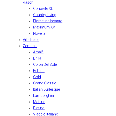
Rasch
Concrete XL
Country Living
Florentine Incanto
Maximum XV
Novella
Villa Reale
Zambaiti
Amalfi
Brilla
Colori Del Sole
Felicita
Gold
Grand Classic
Italian Burlesque
Lamborghini
Materie
Platino
Viaggio Italiano