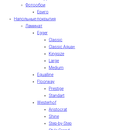
Фотообои
Ериго
Напольные покрытия
Ламинат
Egger
Classic
Classic Aqua+
Kingsize
Large
Medium
Equalline
Floorway
Prestige
Standart
Westerhof
Aristocrat
Shine
Step-by-Step