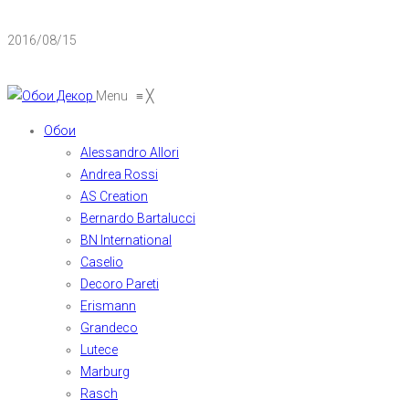
2016/08/15
Menu
≡
╳
Обои
Alessandro Allori
Andrea Rossi
AS Creation
Bernardo Bartalucci
BN International
Caselio
Decoro Pareti
Erismann
Grandeco
Lutece
Marburg
Rasch