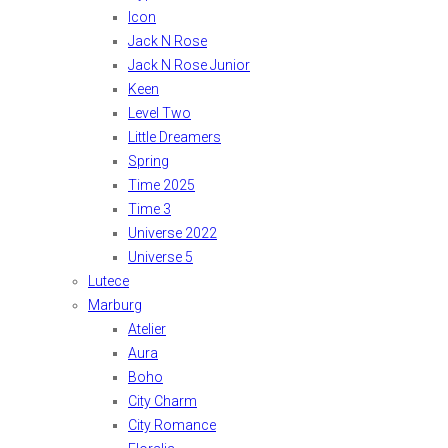
Icon
Jack N Rose
Jack N Rose Junior
Keen
Level Two
Little Dreamers
Spring
Time 2025
Time 3
Universe 2022
Universe 5
Lutece
Marburg
Atelier
Aura
Boho
City Charm
City Romance