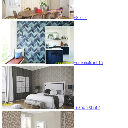
ES int 4
Essentials int 15
Trianon XI int 7