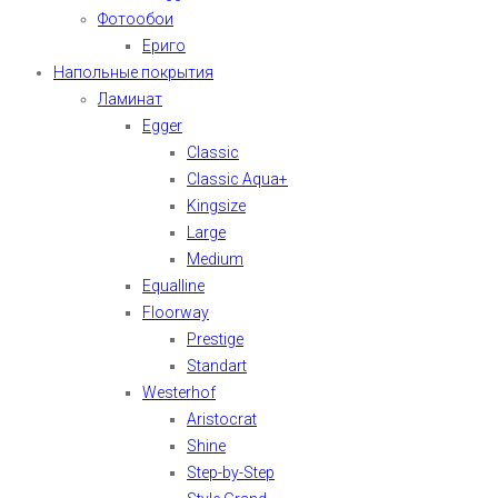
Фотообои
Ериго
Напольные покрытия
Ламинат
Egger
Classic
Classic Aqua+
Kingsize
Large
Medium
Equalline
Floorway
Prestige
Standart
Westerhof
Aristocrat
Shine
Step-by-Step