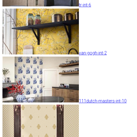
tr-int-6
van-gogh-int-2
111dutch-masters-int-10