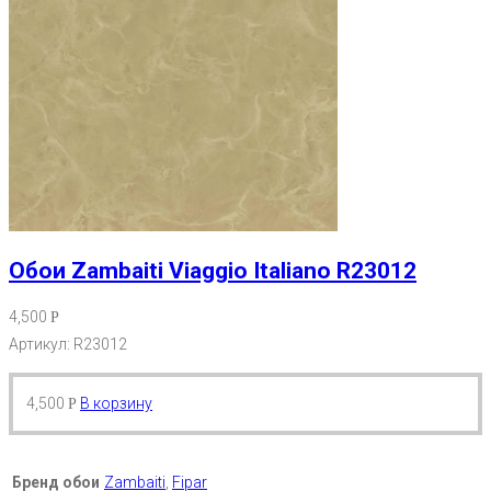
Обои Zambaiti Viaggio Italiano R23012
4,500
Р
Артикул: R23012
4,500
В корзину
Р
Бренд обои
Zambaiti
,
Fipar