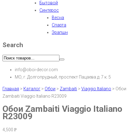
Бытовой
Синтерос
Весна
Спарта
Эрапшн
Search
info@oboi-decor.com
МО, г. Долгопрудный, проспект Пацаева д. 7 к. 5
Главная
>
Каталог
>
Обои
>
Zambaiti
>
Viaggio Italiano
>
Обои
Zambaiti Viaggio Italiano R23009
Обои Zambaiti Viaggio Italiano
R23009
4,500
Р