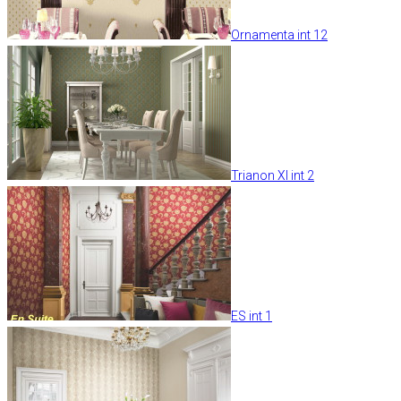
Ornamenta int 12
Trianon XI int 2
ES int 1