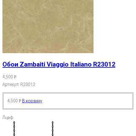
Обои Zambaiti Viaggio Italiano R23012
4,500
Р
Артикул: R23012
4,500
В корзину
Р
Лцвф