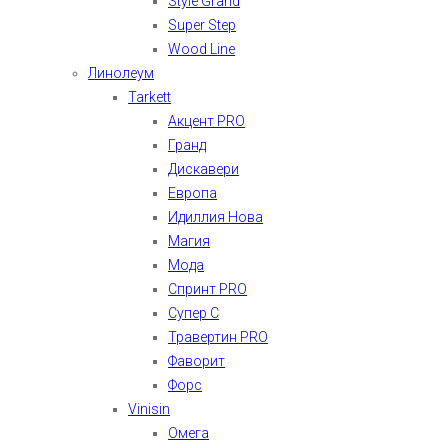
Style Grand
Super Step
Wood Line
Линолеум
Tarkett
Акцент PRO
Гранд
Дискавери
Европа
Идиллия Нова
Магия
Мода
Спринт PRO
Супер С
Травертин PRO
Фаворит
Форс
Vinisin
Омега