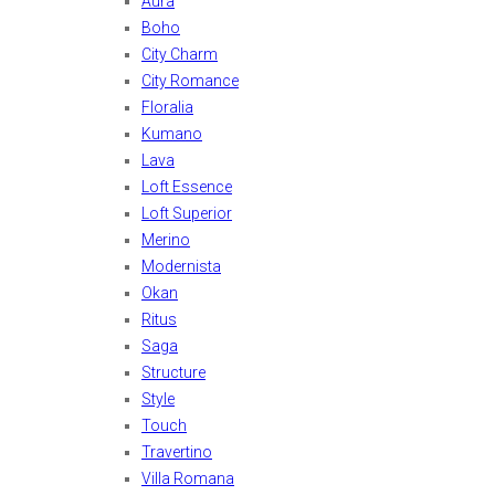
Aura
Boho
City Charm
City Romance
Floralia
Kumano
Lava
Loft Essence
Loft Superior
Merino
Modernista
Okan
Ritus
Saga
Structure
Style
Touch
Travertino
Villa Romana