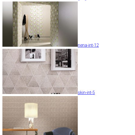
nena-int-12
skin-int-5