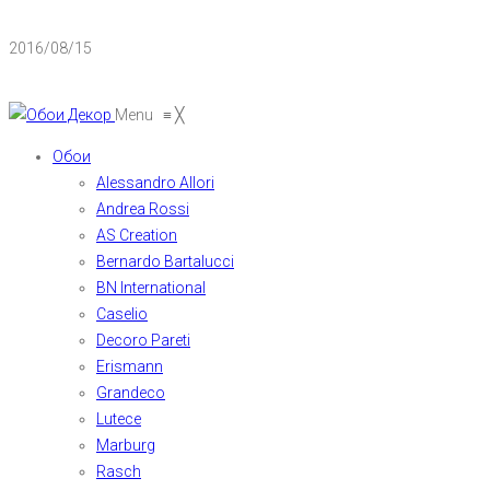
2016/08/15
Menu
≡
╳
Обои
Alessandro Allori
Andrea Rossi
AS Creation
Bernardo Bartalucci
BN International
Caselio
Decoro Pareti
Erismann
Grandeco
Lutece
Marburg
Rasch