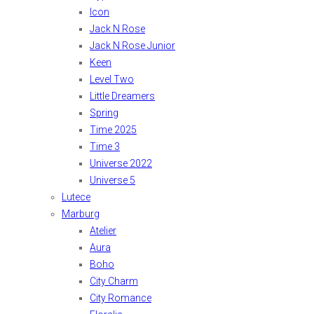
Icon
Jack N Rose
Jack N Rose Junior
Keen
Level Two
Little Dreamers
Spring
Time 2025
Time 3
Universe 2022
Universe 5
Lutece
Marburg
Atelier
Aura
Boho
City Charm
City Romance