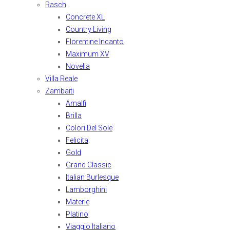
Rasch
Concrete XL
Country Living
Florentine Incanto
Maximum XV
Novella
Villa Reale
Zambaiti
Amalfi
Brilla
Colori Del Sole
Felicita
Gold
Grand Classic
Italian Burlesque
Lamborghini
Materie
Platino
Viaggio Italiano