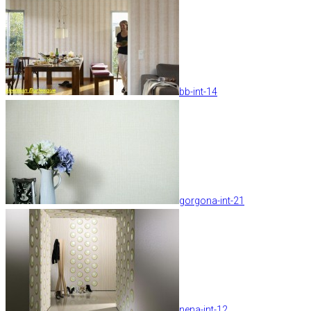
bb-int-14
gorgona-int-21
nena-int-12