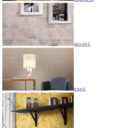
skin-int-5
tr-int-6