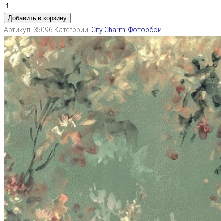
Добавить в корзину
Артикул:
35096
Категории:
City Charm
,
Фотообои