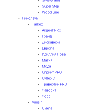
Style Grand
Super Step
Wood Line
Линолеум
Tarkett
Акцент PRO
Гранд
Дискавери
Европа
Идиллия Нова
Магия
Мода
Спринт PRO
Супер С
Травертин PRO
Фаворит
Форс
Vinisin
Омега