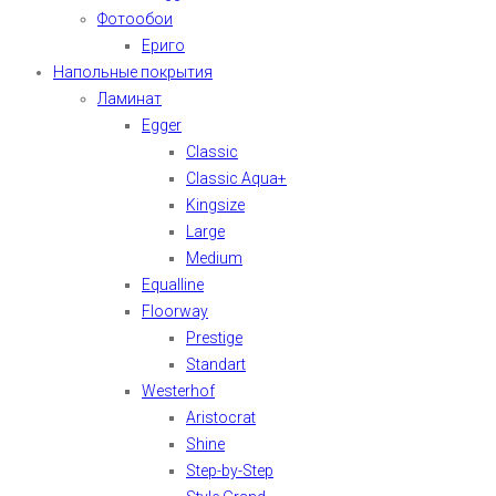
Фотообои
Ериго
Напольные покрытия
Ламинат
Egger
Classic
Classic Aqua+
Kingsize
Large
Medium
Equalline
Floorway
Prestige
Standart
Westerhof
Aristocrat
Shine
Step-by-Step