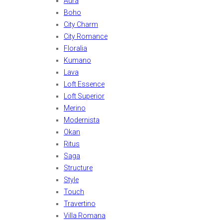
Aura
Boho
City Charm
City Romance
Floralia
Kumano
Lava
Loft Essence
Loft Superior
Merino
Modernista
Okan
Ritus
Saga
Structure
Style
Touch
Travertino
Villa Romana